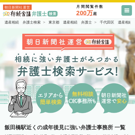
月間閲覧件数
朝日新聞社運営
200万
超
遺産相続 弁護士検索
東京都 遺産相続 弁護士
千代田区 遺産相続
飯田橋駅近くの成年後見に強い弁護士事務所 一覧