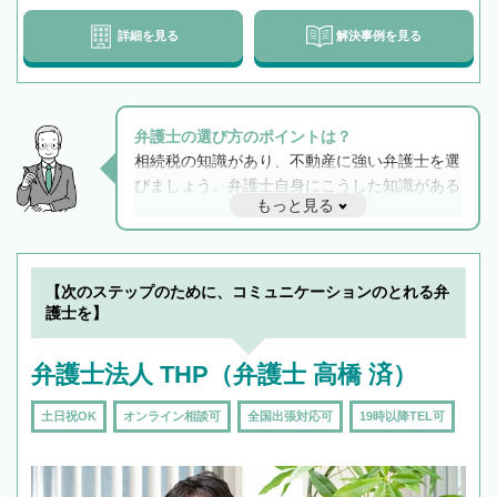
詳細を見る
解決事例を見る
弁護士の選び方のポイントは？
相続税の知識があり、不動産に強い弁護士を選
びましょう。弁護士自身にこうした知識がある
もっと見る
と他士業との連携もスムーズに進み、トラブル
解決のみならず相続をトータルで任せることが
できます。また、相続は感情がからむ分野なの
でフィーリングも重要です。実際に電話や面談
【次のステップのために、コミュニケーションのとれる弁
で複数の弁護士と会話をしてウマが合う方に依
護士を】
頼をするのがおすすめです。
弁護士法人 THP（弁護士 高橋 済）
土日祝OK
オンライン相談可
全国出張対応可
19時以降TEL可