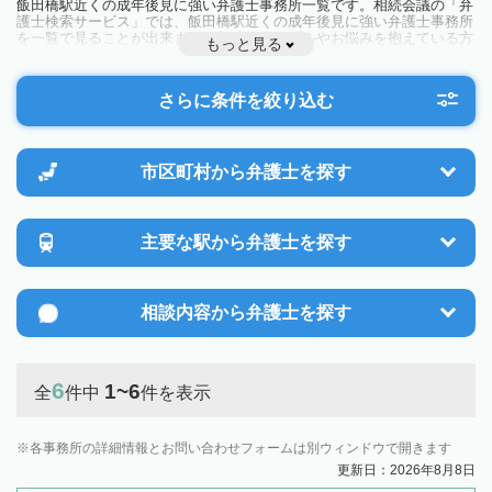
飯田橋駅近くの成年後見に強い弁護士事務所一覧です。相続会議の「弁
護士検索サービス」では、飯田橋駅近くの成年後見に強い弁護士事務所
を一覧で見ることが出来ます。相続のトラブルやお悩みを抱えている方
もっと見る
は一度近隣の弁護士に相談してみましょう。
さらに条件を絞り込む
市区町村から
弁護士を探す
主要な駅から
弁護士を探す
相談内容から
弁護士を探す
6
1~6
全
件中
件を表示
各事務所の詳細情報とお問い合わせフォームは別ウィンドウで開きます
更新日：2026年8月8日