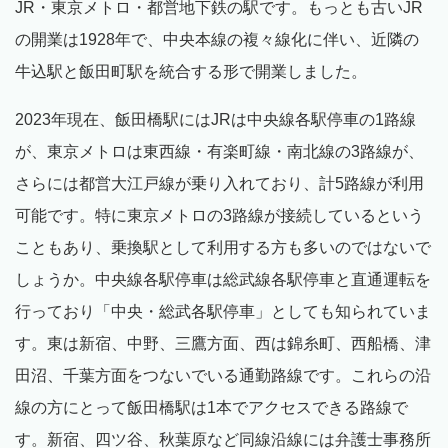
JR・東京メトロ・都営地下鉄の駅です。もっとも古いJR
の開業は1928年で、中央本線の複々線化に伴い、近隣の
牛込駅と飯田町駅を統合する形で開業しました。
2023年現在、飯田橋駅にはJRは中央線各駅停車の1路線
が、東京メトロは東西線・有楽町線・南北線の3路線が、
さらには都営大江戸線が乗り入れており、計5路線が利用
可能です。特に東京メトロの3路線が接続しているという
こともあり、乗換駅として利用する方も多いのではないで
しょうか。中央線各駅停車は総武線各駅停車と直通運転を
行っており「中央・総武各駅停車」としても知られていま
す。東は新宿、中野、三鷹方面、西は錦糸町、西船橋、津
田沼、千葉方面をつないでいる通勤路線です。これらの沿
線の方にとって飯田橋駅は1本でアクセスできる路線で
す。新宿、四ツ谷、秋葉原など同線沿線には弁護士事務所