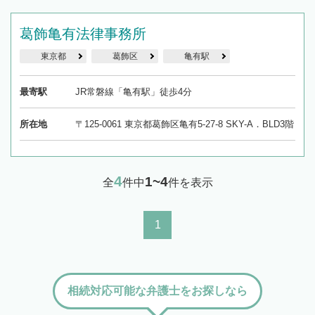
解決のみならず相続をトータルで任せることが
できます。また、相続は感情がからむ分野なの
でフィーリングも重要です。実際に電話や面談
葛飾亀有法律事務所
で複数の弁護士と会話をしてウマが合う方に依
東京都
葛飾区
亀有駅
頼をするのがおすすめです。
最寄駅
JR常磐線「亀有駅」徒歩4分
所在地
〒125-0061 東京都葛飾区亀有5-27-8 SKY-A．BLD3階
4
1~4
全
件中
件を表示
1
相続対応可能な弁護士をお探しなら