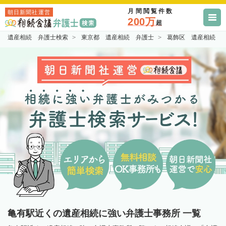
月間閲覧件数
朝日新聞社運営
200万
超
遺産相続 弁護士検索
東京都 遺産相続 弁護士
葛飾区 遺産相続 
亀有駅近くの遺産相続に強い弁護士事務所 一覧