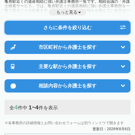
亀有駅近くの遺産相続に強い弁護士事務所一覧です。相続会議の「弁護
士検索サービス」では、亀有駅近くの遺産相続に強い弁護士事務所を一
覧で見ることが出来ます。相続のトラブルやお悩みを抱えている方は一
もっと見る
度近隣の弁護士に相談してみましょう。
さらに条件を絞り込む
市区町村から
弁護士を探す
主要な駅から
弁護士を探す
相談内容から
弁護士を探す
4
1~4
全
件中
件を表示
各事務所の詳細情報とお問い合わせフォームは別ウィンドウで開きます
更新日：2026年8月6日