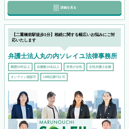
詳細を見る
【二重橋前駅徒歩1分】相続に関する幅広いお悩みにご対
応いたします
弁護士法人丸の内ソレイユ法律事務所
職歴20年以上
在籍数10名以上
所長が女性
女性弁護士在籍
オンライン相談可
19時以降TEL可