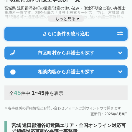
宮城県 遠田郡涌谷町の遺産/財産の使い込み・使途不明金に強い弁護士
事務所一覧です。相続会議の「弁護士検索サービス」では、宮城県 遠
田郡涌谷町の遺産/財産の使い込み・使途不明金に強い弁護士事務所を
もっと見る
一覧で見ることが出来ます。相続のトラブルやお悩みを抱えている方は
一度近隣の弁護士に相談してみましょう。
さらに条件を絞り込む
市区町村から
弁護士を探す
相談内容から
弁護士を探す
45
1~45
全
件中
件を表示
各事務所の詳細情報とお問い合わせフォームは別ウィンドウで開きます
更新日：2026年8月8日
宮城 遠田郡涌谷町近隣エリア・全国オンライン対応可
で相続対応可能な弁護士事務所