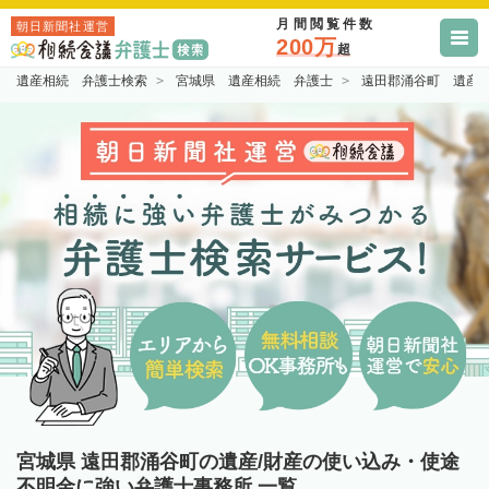
月間閲覧件数
朝日新聞社運営
200万
超
遺産相続 弁護士検索
宮城県 遺産相続 弁護士
遠田郡涌谷町 遺産
宮城県 遠田郡涌谷町の遺産/財産の使い込み・使途
不明金に強い弁護士事務所 一覧