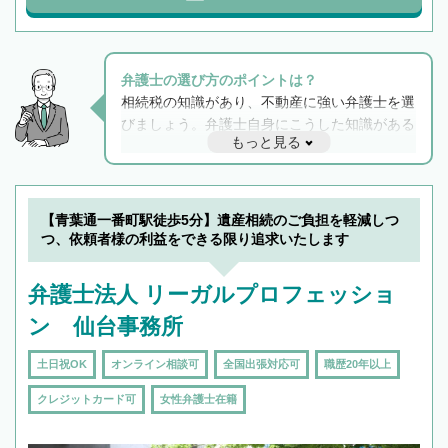
弁護士の選び方のポイントは？
相続税の知識があり、不動産に強い弁護士を選
びましょう。弁護士自身にこうした知識がある
もっと見る
と他士業との連携もスムーズに進み、トラブル
解決のみならず相続をトータルで任せることが
できます。また、相続は感情がからむ分野なの
でフィーリングも重要です。実際に電話や面談
【青葉通一番町駅徒歩5分】遺産相続のご負担を軽減しつ
で複数の弁護士と会話をしてウマが合う方に依
つ、依頼者様の利益をできる限り追求いたします
頼をするのがおすすめです。
弁護士法人 リーガルプロフェッショ
ン 仙台事務所
土日祝OK
オンライン相談可
全国出張対応可
職歴20年以上
クレジットカード可
女性弁護士在籍