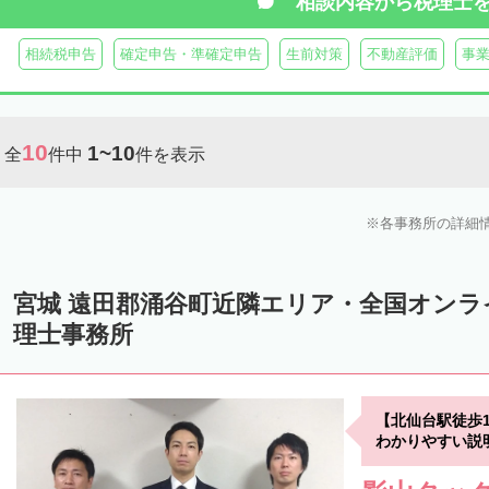
相談内容から
税理士
相続税申告
確定申告・準確定申告
生前対策
不動産評価
事
10
1~10
全
件中
件を表示
各事務所の詳細
宮城 遠田郡涌谷町近隣エリア・全国オン
理士事務所
【北仙台駅徒歩
わかりやすい説