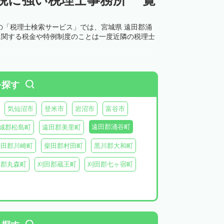
の「税理士検索サービス」では、宮城県 遠田郡涌
に関する税金や特例制度のことは一度近隣の税理士
を探す
気仙沼市
登米市
岩沼市
富谷市
遠田郡涌谷町
城郡松島町
遠田郡美里町
柴田郡川崎町
柴田郡村田町
黒川郡大和町
具郡丸森町
刈田郡蔵王町
刈田郡七ヶ宿町