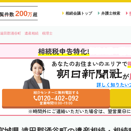
200
相続会議トップ
弁護士検索
覧件数
万
超
遠田郡涌谷町 遺産相続 税理士
税
相続税申告特化!
相続会議の
あなたのお住まいのエリアで
が
詳しく知りたい
紹介センターに無料電話する
0120-402-092
営業時間10:00~19:00
※時間外にご連絡いただいた場合は、翌営業日に
宮城県 遠田郡涌谷町の遺産相続・相続