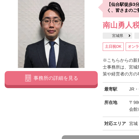
【仙台駅徒歩3
く、皆さまのご
南山勇人
宮城県
土日祝OK
オンラ
※こちらからの新
士事務所は、宮城
策や経営者の方の事
事務所の詳細を見る
最寄駅
JR
所在地
〒98
会館
対応エリア
宮城