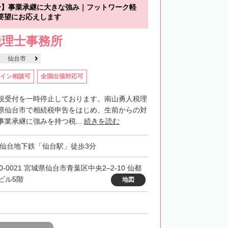
分】事業承継に大きな強み｜フットワーク軽
要望にお応えします
税理士事務所
仙台市
イン相談可
全国出張対応可
規受付を一時停止しております。南山勇人税理
県仙台市で相続税申告をはじめ、生前からの対
業承継に強みを持つ税...
続きを読む
・仙台地下鉄「仙台駅」徒歩3分
0-0021 宮城県仙台市青葉区中央2–2-10 仙都
ビル5階
地図