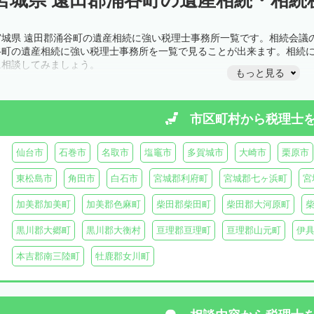
宮城県 遠田郡涌谷町の遺産相続に強い税理士事務所一覧です。相続会議
谷町の遺産相続に強い税理士事務所を一覧で見ることが出来ます。相続
に相談してみましょう。
もっと見る
市区町村から
税理士
仙台市
石巻市
名取市
塩竈市
多賀城市
大崎市
栗原市
東松島市
角田市
白石市
宮城郡利府町
宮城郡七ヶ浜町
宮
加美郡加美町
加美郡色麻町
柴田郡柴田町
柴田郡大河原町
黒川郡大郷町
黒川郡大衡村
亘理郡亘理町
亘理郡山元町
伊
本吉郡南三陸町
牡鹿郡女川町