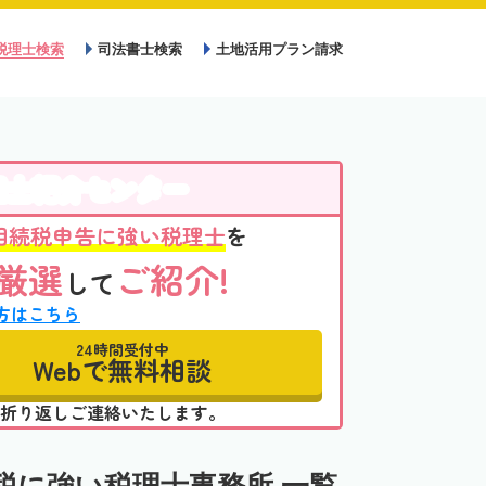
税理士検索
司法書士検索
土地活用プラン請求
理士紹介センター
相続税申告に強い税理士
を
厳選
ご紹介!
して
方はこちら
24時間受付中
Webで無料相談
折り返しご連絡いたします。
税に強い税理士事務所 一覧