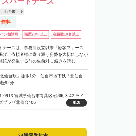
クスパートナーズ
仙台市
談無料
イン相談可
職歴20年以上
在籍数10名以上
トナーズは、事務所設立以来「顧客ファース
掲げ、依頼者様に寄り添う姿勢を大切にしなが
続が発生する前の生前対...
続きを読む
「北仙台駅」徒歩1分、仙台市地下鉄「北仙台
徒歩2分
1-0913 宮城県仙台市青葉区昭和町3-42 ライ
ズプラザ北仙台406
地図
24時間受付中