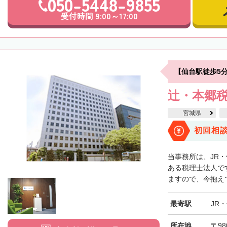
050-5448-9855
受付時間 9:00～17:00
【仙台駅徒歩5
辻・本郷税
宮城県
初回相
当事務所は、JR
ある税理士法人で
ますので、今抱えて
最寄駅
JR
所在地
〒98