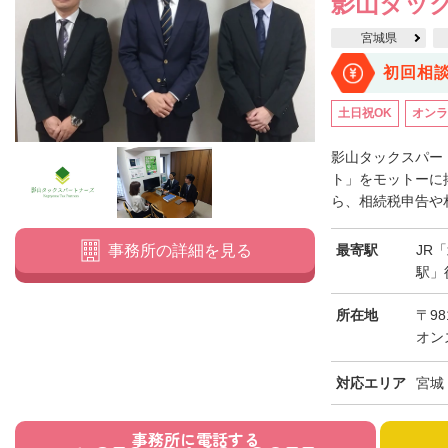
影山タッ
宮城県
初回相
土日祝OK
オンラ
影山タックスパー
ト」をモットーに
ら、相続税申告や相
最寄駅
JR
事務所の詳細を見る
駅」
所在地
〒98
オン
対応エリア
宮城
事務所に電話する