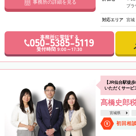
事務所の詳細を見る
プラ
対応エリア
宮城
事務所に電話する
050-5385-5119
受付時間 9:00～17:30
【JR仙台駅徒
いただくサービ
髙橋史郎
宮城県
初回相