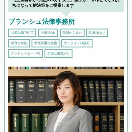
ちになって解決策をご提案します
ブランシュ法律事務所
19時以降TEL可
土日祝OK
役所から近い
駐車場あり
所長が女性
女性弁護士在籍
オンライン相談可
クレジットカード可
全国出張対応可