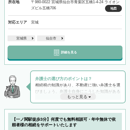
所在地
〒980-0022 宮城県仙台市青葉区五橋1-4-24 ライオン
ズビル五橋706
地図
対応エリア
宮城
宮城県
仙台市
詳細を見る
弁護士の選び方のポイントは？
相続税の知識があり、不動産に強い弁護士を選
びましょう。弁護士自身にこうした知識がある
もっと見る
と他士業との連携もスムーズに進み、トラブル
解決のみならず相続をトータルで任せることが
できます。また、相続は感情がからむ分野なの
でフィーリングも重要です。実際に電話や面談
【一ノ関駅徒歩3分】何度でも無料相談可・年中無休で依
で複数の弁護士と会話をしてウマが合う方に依
頼者様の相続をサポートいたします
頼をするのがおすすめです。