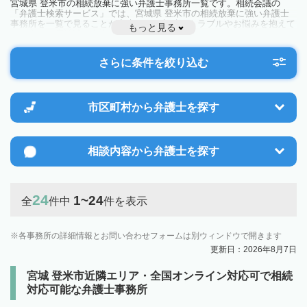
宮城県 登米市の相続放棄に強い弁護士事務所一覧です。相続会議の
「弁護士検索サービス」では、宮城県 登米市の相続放棄に強い弁護士
事務所を一覧で見ることが出来ます。相続のトラブルやお悩みを抱えて
もっと見る
いる方は一度近隣の弁護士に相談してみましょう。
さらに条件を絞り込む
市区町村から
弁護士を探す
相談内容から
弁護士を探す
24
1~24
全
件中
件を表示
各事務所の詳細情報とお問い合わせフォームは別ウィンドウで開きます
更新日：2026年8月7日
宮城 登米市近隣エリア・全国オンライン対応可で相続
対応可能な弁護士事務所