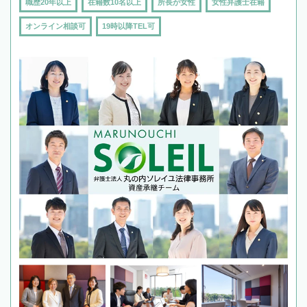
職歴20年以上
在籍数10名以上
所長が女性
女性弁護士在籍
オンライン相談可
19時以降TEL可