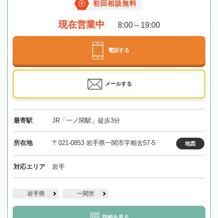
初回相談無料
現在営業中
8:00～19:00
電話する
メールする
最寄駅
JR「一ノ関駅」徒歩3分
所在地
〒021-0853 岩手県一関市字相去57-5
地図
対応エリア
岩手
岩手県
一関市
詳細を見る