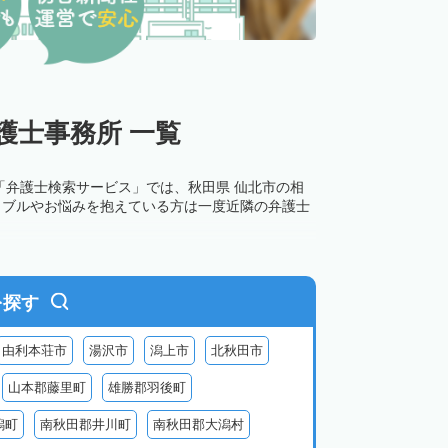
護士事務所 一覧
「弁護士検索サービス」では、秋田県 仙北市の相
ラブルやお悩みを抱えている方は一度近隣の弁護士
を探す
由利本荘市
湯沢市
潟上市
北秋田市
山本郡藤里町
雄勝郡羽後町
潟町
南秋田郡井川町
南秋田郡大潟村