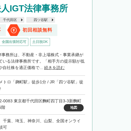
人IGT法律事務所
千代田区
四ツ谷駅
応
初回相談無料
全国出張対応可
土日祝OK
法律事務所は、不動産・非上場株式・事業承継が
ている法律事務所です。「相手方の提示額が低
自社株を適正価格で...
続きを読む
メトロ「麹町駅」徒歩1分 / JR「四ツ谷駅」徒
分
02-0083 東京都千代田区麴町四丁目3-3新麴町
6階
地図
、千葉、埼玉、神奈川、山梨、全国オンライ
談可