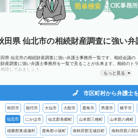
秋田県 仙北市の相続財産調査に強い弁
秋田県 仙北市の相続財産調査に強い弁護士事務所一覧です。相続会議の
続財産調査に強い弁護士事務所を一覧で見ることが出来ます。相続のト
に相談してみましょう。
もっと見る
市区町村から
弁護士
秋田市
能代市
大仙市
大館市
鹿角市
男鹿市
横手市
仙北市
にかほ市
仙北郡美郷町
山本郡三種町
山本郡八峰町
雄勝郡東成瀬村
鹿角郡小坂町
南秋田郡五城目町
南秋田郡八郎