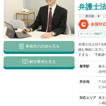
弁護士法
東京都
全国対
オンライン相談可
弁護士法人IGT
事務所の詳細を見る
絡む相続に注力し
すぎる」「不動産や
解決事例を見る
最寄駅
東京
歩9
所在地
〒1
ビル
対応エリア
東京
ン相