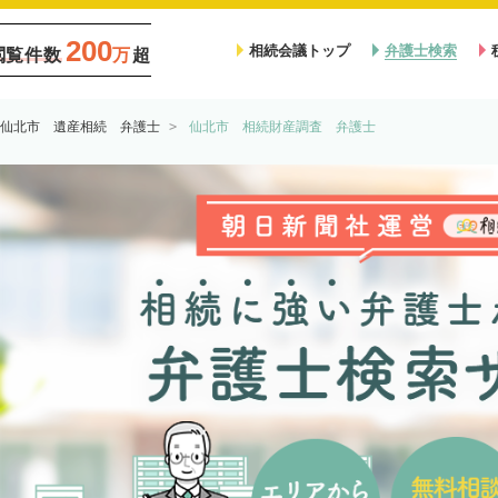
200
相続会議トップ
弁護士検索
閲覧件数
万
超
仙北市 遺産相続 弁護士
仙北市 相続財産調査 弁護士