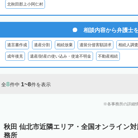
北秋田郡上小阿仁村
相談内容から
弁護士
遺言書作成
遺産分割
相続放棄
遺留分侵害額請求
相続人調
成年後見
遺産/財産の使い込み・使途不明金
不動産相続
8
1~8
全
件中
件を表示
各事務所の詳細
秋田 仙北市近隣エリア・全国オンライン
務所