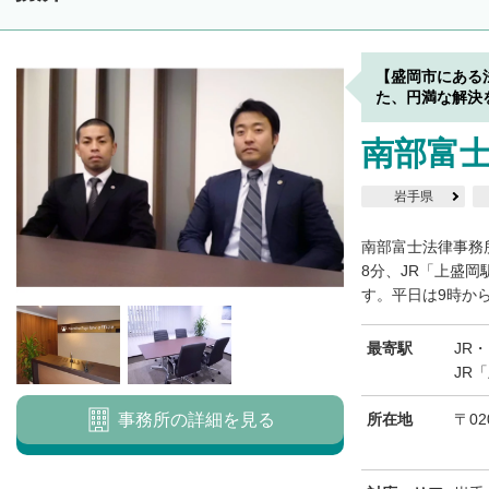
【盛岡市にある
た、円満な解決
南部富
岩手県
南部富士法律事務
8分、JR「上盛
す。平日は9時から
最寄駅
JR
JR
事務所の詳細を見る
所在地
〒02