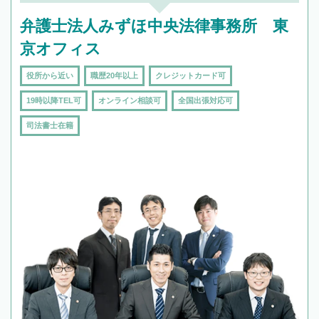
弁護士法人みずほ中央法律事務所 東
京オフィス
役所から近い
職歴20年以上
クレジットカード可
19時以降TEL可
オンライン相談可
全国出張対応可
司法書士在籍