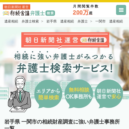
月間閲覧件数
朝日新聞社運営
200万
超
遺産相続 弁護士検索
岩手県 遺産相続 弁護士
一関市 遺産相続 
岩手県 一関市の相続財産調査に強い弁護士事務所
一覧