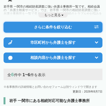
岩手県 一関市の相続財産調査に強い弁護士事務所一覧です。相続会議
の「弁護士検索サービス」では、岩手県 一関市の相続財産調査に強い
弁護士事務所を一覧で見ることが出来ます。相続のトラブルやお悩みを
もっと見る
抱えている方は一度近隣の弁護士に相談してみましょう。
さらに条件を絞り込む
市区町村から
弁護士を探す
相談内容から
弁護士を探す
6
1~6
全
件中
件を表示
各事務所の詳細情報とお問い合わせフォームは別ウィンドウで開きます
更新日：2026年8月7日
岩手 一関市にある相続対応可能な弁護士事務所