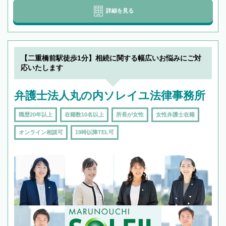
詳細を見る
【二重橋前駅徒歩1分】相続に関する幅広いお悩みにご対
応いたします
弁護士法人丸の内ソレイユ法律事務所
職歴20年以上
在籍数10名以上
所長が女性
女性弁護士在籍
オンライン相談可
19時以降TEL可