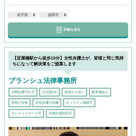
岩手県
盛岡市
詳細を見る
【淀屋橋駅から徒歩10分】女性弁護士が、皆様と同じ気持
ちになって解決策をご提案します
ブランシュ法律事務所
19時以降TEL可
土日祝OK
役所から近い
駐車場あり
所長が女性
女性弁護士在籍
オンライン相談可
クレジットカード可
全国出張対応可