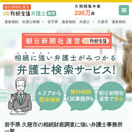
月間閲覧件数
朝日新聞社運営
200万
超
遺産相続 弁護士検索
岩手県 遺産相続 弁護士
久慈市 遺産相続 
岩手県 久慈市の相続財産調査に強い弁護士事務所
一覧