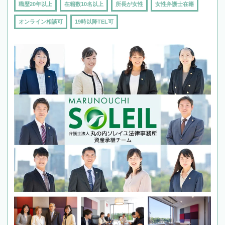
職歴20年以上
在籍数10名以上
所長が女性
女性弁護士在籍
オンライン相談可
19時以降TEL可