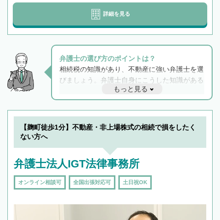
詳細を見る
弁護士の選び方のポイントは？
相続税の知識があり、不動産に強い弁護士を選
びましょう。弁護士自身にこうした知識がある
もっと見る
と他士業との連携もスムーズに進み、トラブル
解決のみならず相続をトータルで任せることが
できます。また、相続は感情がからむ分野なの
でフィーリングも重要です。実際に電話や面談
【麹町徒歩1分】不動産・非上場株式の相続で損をしたく
で複数の弁護士と会話をしてウマが合う方に依
ない方へ
頼をするのがおすすめです。
弁護士法人IGT法律事務所
オンライン相談可
全国出張対応可
土日祝OK