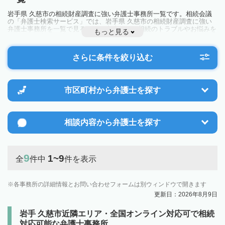
岩手県 久慈市の相続財産調査に強い弁護士事務所一覧です。相続会議
の「弁護士検索サービス」では、岩手県 久慈市の相続財産調査に強い
弁護士事務所を一覧で見ることが出来ます。相続のトラブルやお悩みを
もっと見る
抱えている方は一度近隣の弁護士に相談してみましょう。
さらに条件を絞り込む
市区町村から
弁護士を探す
相談内容から
弁護士を探す
9
1~9
全
件中
件を表示
各事務所の詳細情報とお問い合わせフォームは別ウィンドウで開きます
更新日：2026年8月9日
岩手 久慈市近隣エリア・全国オンライン対応可で相続
対応可能な弁護士事務所