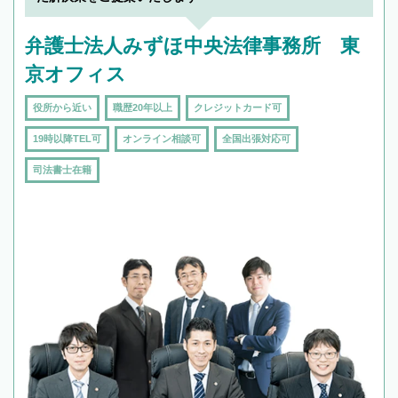
弁護士法人みずほ中央法律事務所 東
京オフィス
役所から近い
職歴20年以上
クレジットカード可
19時以降TEL可
オンライン相談可
全国出張対応可
司法書士在籍