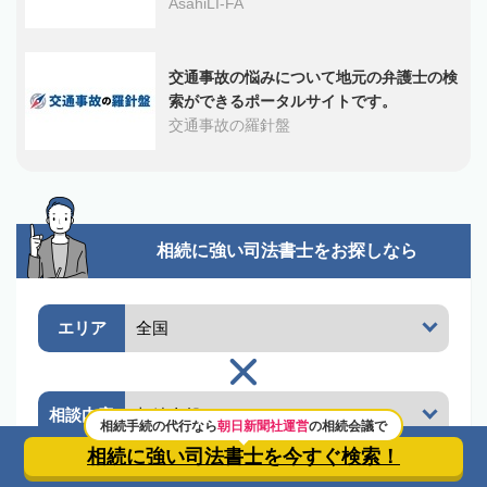
AsahiLI-FA
交通事故の悩みについて地元の弁護士の検
索ができるポータルサイトです。
交通事故の羅針盤
相続に強い司法書士を
お探しなら
エリア
相談内容
相続手続の代行なら
朝日新聞社運営
の相続会議で
相続に強い司法書士を
今すぐ検索！
朝日新聞社運営
の相続会議で