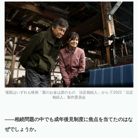
場面はいずれも映画「親のお金は誰のもの 法定相続人」から 🄫2022「法定
相続人」製作委員会
——
相続問題の中でも成年後見制度に焦点を当てたのはな
ぜでしょうか
。