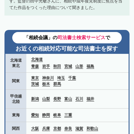
す。監督の田中光敏さんに、相続や成年後見制度に焦点を当
てた作品をつくった理由について聞きました。
「相続会議」の
司法書士検索サービス
で
お近くの相続対応可能な
司法書士を探す
北海道
北海道
東北
青森
岩手
秋田
宮城
山形
福島
東京
神奈川
埼玉
千葉
関東
茨城
栃木
群馬
甲信越
新潟
山梨
長野
富山
石川
福井
北陸
東海
愛知
静岡
岐阜
三重
関西
大阪
兵庫
京都
奈良
滋賀
和歌山