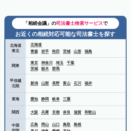
「相続会議」の
司法書士検索サービス
で
お近くの相続対応可能な
司法書士を探す
北海道
北海道
東北
青森
岩手
秋田
宮城
山形
福島
東京
神奈川
埼玉
千葉
関東
茨城
栃木
群馬
甲信越
新潟
山梨
長野
富山
石川
福井
北陸
東海
愛知
静岡
岐阜
三重
関西
大阪
兵庫
京都
奈良
滋賀
和歌山
広島
岡山
山口
鳥取
島根
中国
四国