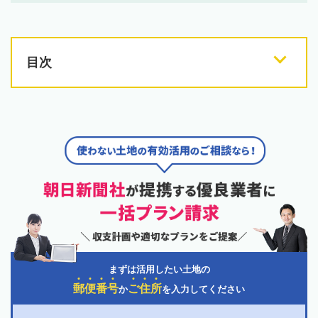
目次
まずは活用したい土地の
郵
便
番
号
ご
住
所
か
を入力してください