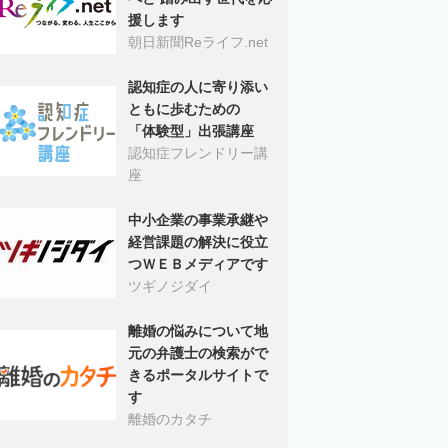
援します
朝日新聞Reライフ.net
認知症の人に寄り添い
ともに歩むための
「体験型」出張講座
認知症フレンドリー講
座
中小企業の事業承継や
経営課題の解決に役立
つＷＥＢメディアです
ツギノジダイ
離婚の悩みについて地
元の弁護士の検索がで
きるポータルサイトで
す
離婚のカタチ