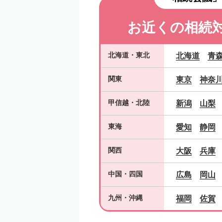
お近くの相続
北海道
・
東北
北海道
青
関東
東京
神奈
甲信越
・
北陸
新潟
山梨
東海
愛知
静岡
関西
大阪
兵庫
中国
・
四国
広島
岡山
九州
・
沖縄
福岡
佐賀