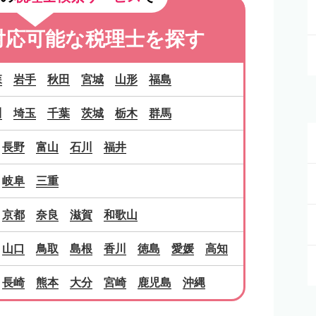
対応可能な
税理士を探す
森
岩手
秋田
宮城
山形
福島
川
埼玉
千葉
茨城
栃木
群馬
長野
富山
石川
福井
岐阜
三重
京都
奈良
滋賀
和歌山
山口
鳥取
島根
香川
徳島
愛媛
高知
長崎
熊本
大分
宮崎
鹿児島
沖縄