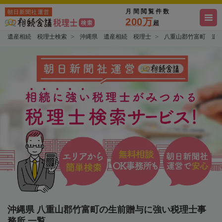
月間閲覧件数
朝日新聞社運営
200万
超
遺産相続 税理士検索
沖縄県 遺産相続 税理士
八重山郡竹富町 遺
沖縄県 八重山郡竹富町の生前贈与に強い税理士事
務所 一覧