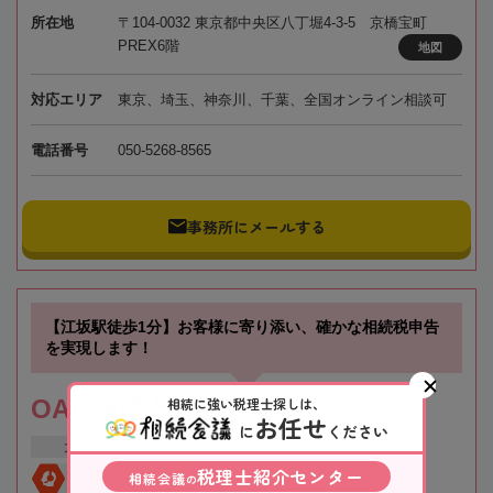
所在地
〒104-0032 東京都中央区八丁堀4-3-5 京橋宝町
PREX6階
地図
対応エリア
東京、埼玉、神奈川、千葉、全国オンライン相談可
電話番号
050-5268-8565
事務所にメールする
【江坂駅徒歩1分】お客様に寄り添い、確かな相続税申告
を実現します！
相続に強い税理士探しは、
OAG税理士法人 大阪
お任せ
に
ください
大阪府
吹田市
江坂駅
税理士紹介センター
相続会議
全国対応
初回相談無料
の