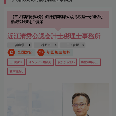
【三ノ宮駅徒歩3分】銀行顧問経験のある税理士が適切な
相続税対策をご提案
近江清秀公認会計士税理士事務所
兵庫県
神戸市
三ノ宮駅
全国対応
初回相談無料
土日祝OK
オンライン相談可
役所から近い
職歴20年以上
駐車場あり