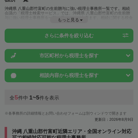
沖縄県 八重山郡竹富町の生前贈与に強い税理士事務所一覧です。相続
会議の「税理士検索サービス」では、沖縄県 八重山郡竹富町の生前贈
与に強い税理士事務所を一覧で見ることが出来ます。相続に関する税金
もっと見る
や特例制度のことは一度近隣の税理士に相談してみましょう。
さらに条件を絞り込む
市区町村から
税理士を探す
相談内容から
税理士を探す
5
1~5
全
件中
件を表示
各事務所の詳細情報とお問い合わせフォームは別ウィンドウで開きます
更新日：2026年8月9日
沖縄 八重山郡竹富町近隣エリア・全国オンライン対応
可で相続対応可能な税理士事務所