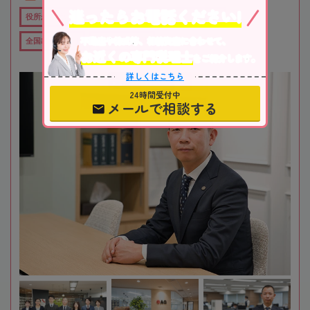
迷ったらお電話ください!
役所から近い
在籍数10名以上
オンライン相談可
不動産や株式等、相続資産に合わせて、
全国出張対応可
女性税理士在籍
お近くの専門税理士
をご紹介します。
詳しくはこちら
24時間受付中
メールで相談する