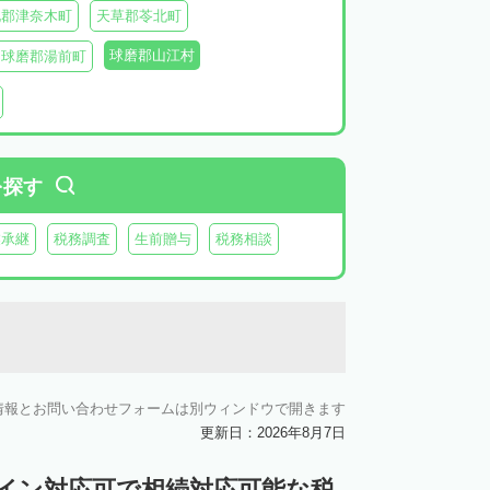
北郡津奈木町
天草郡苓北町
球磨郡山江村
球磨郡湯前町
阿蘇郡西原村
阿蘇郡小国町
阿蘇郡高森町
を探す
業承継
税務調査
生前贈与
税務相談
情報とお問い合わせフォームは別ウィンドウで開きます
更新日：2026年8月7日
ライン対応可で相続対応可能な税