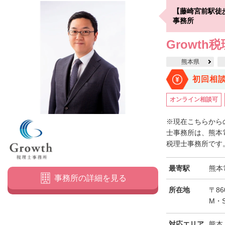
【藤崎宮前駅徒
事務所
Growth
熊本県
初回相
オンライン相談可
※現在こちらからの
士事務所は、熊本
税理士事務所です。
最寄駅
熊本
事務所の詳細を見る
所在地
〒8
M・
対応エリア
熊本