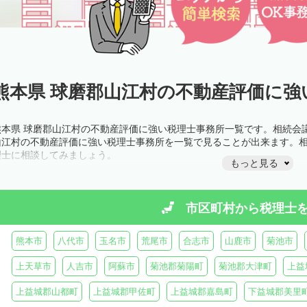
熊本県 球磨郡山江村の不動産評価に強
熊本県 球磨郡山江村の不動産評価に強い税理士事務所一覧です。相続会
山江村の不動産評価に強い税理士事務所を一覧で見ることが出来ます。
理士に相談してみましょう。
もっと見る
市区町村から
税理士
熊本市
八代市
玉名市
荒尾市
合志市
山鹿市
菊池市
上天草市
人吉市
阿蘇市
菊池郡菊陽町
菊池郡大津町
上益
上益城郡山都町
上益城郡甲佐町
上益城郡嘉島町
下益城郡美里