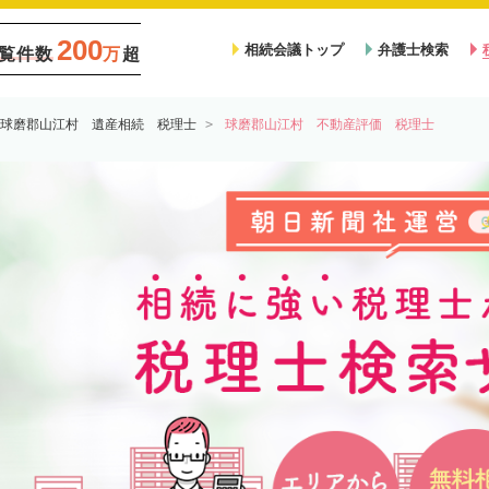
200
相続会議トップ
弁護士検索
覧件数
万
超
球磨郡山江村 遺産相続 税理士
球磨郡山江村 不動産評価 税理士