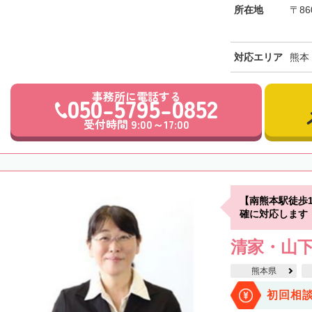
所在地
〒86
対応エリア
熊本
事務所に電話する
050-5795-0852
受付時間 9:00～17:00
【南熊本駅徒歩
確に対応します
清家・山
熊本県
初回相