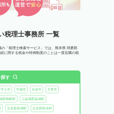
い税理士事務所 一覧
議の「税理士検索サービス」では、熊本県 球磨郡
相続に関する税金や特例制度のことは一度近隣の税
を探す
宇土市
宇城市
水俣市
天草市
城郡御船町
上益城郡益城町
町
玉名郡長洲町
玉名郡和水町