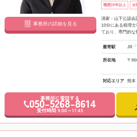
職歴20年以上
女
清家・山下公認会
事務所の詳細を見る
10分にある税理
ており、専門的な知
最寄駅
JR
所在地
〒86
対応エリア
熊本
事務所に電話する
050-5268-8614
受付時間 9:00～17:45