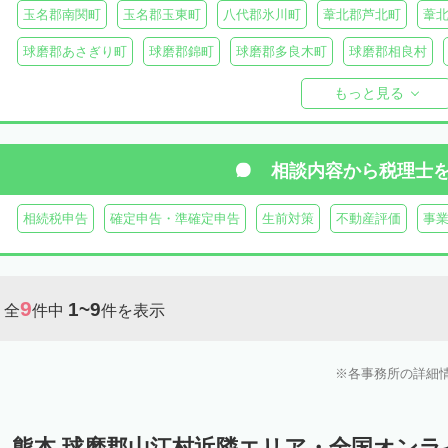
玉名郡南関町
玉名郡玉東町
八代郡氷川町
葦北郡芦北町
葦
球磨郡あさぎり町
球磨郡錦町
球磨郡多良木町
球磨郡相良村
球磨郡球磨村
球磨郡水上村
球磨郡五木村
阿蘇郡南阿蘇村
もっと見る
阿蘇郡南小国町
阿蘇郡産山村
相談内容から
税理士
相続税申告
確定申告・準確定申告
生前対策
不動産評価
事
9
1~9
全
件中
件を表示
各事務所の詳細
熊本 球磨郡山江村近隣エリア・全国オン