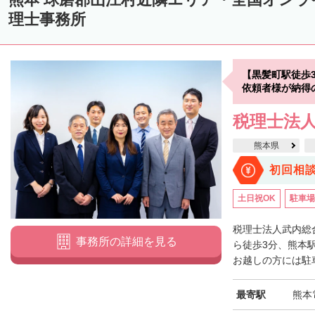
理士事務所
【黒髪町駅徒歩
依頼者様が納得
税理士法人
熊本県
初回相
土日祝OK
駐車場
税理士法人武内総
事務所の詳細を見る
ら徒歩3分、熊本
お越しの方には駐車
最寄駅
熊本