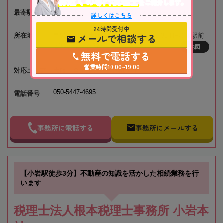
お近くの専門税理士
をご紹介します。
最寄駅
大阪メトロ・北大阪急行電鉄「江坂駅」徒歩1分
詳しくはこちら
24時間受付中
メールで相談する
所在地
〒564-0063 大阪府吹田市江坂町1-13-33 HF江坂駅前
ビルディング7階
地図
無料で電話する
営業時間10:00~19:00
対応エリア
大阪、全国オンライン相談可
050-5447-4695
電話番号
事務所に電話する
事務所にメールする
【小岩駅徒歩3分】不動産の知識を活かした相続業務を行
います
税理士法人根本税理士事務所 小岩本