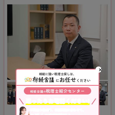
相続に強い税理士探しは、
お任せ
に
ください
税理士紹介センター
相続会議
の
迷ったらお電話ください!
不動産や株式等、相続資産に合わせて、