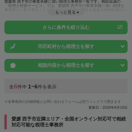
愛媛県 西予市の事業承継に強い税理士事務所一覧です。相続会議の
「税理士検索サービス」では、愛媛県 西予市の事業承継に強い税理士
事務所を一覧で見ることが出来ます。相続に関する税金や特例制度のこ
もっと見る
とは一度近隣の税理士に相談してみましょう。
さらに条件を絞り込む
市区町村から
税理士を探す
相談内容から
税理士を探す
6
1~6
全
件中
件を表示
各事務所の詳細情報とお問い合わせフォームは別ウィンドウで開きます
更新日：2026年8月10日
愛媛 西予市近隣エリア・全国オンライン対応可で相続
対応可能な税理士事務所