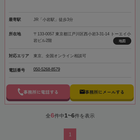
最寄駅
JR「小岩駅」徒歩3分
所在地
〒133-0057 東京都江戸川区西小岩3-31-14 トーエイ小
岩ビル2階
地図
対応エリア
東京、全国オンライン相談可
050-5268-8579
電話番号
事務所に電話する
事務所にメールする
6
1~6
全
件中
件を表示
1