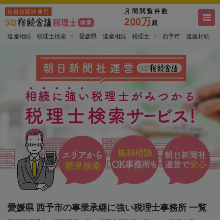
月間閲覧件数
朝日新聞社運営
200万
超
遺産相続 税理士検索
愛媛県 遺産相続 税理士
西予市 遺産相続 
愛媛県 西予市の事業承継に強い税理士事務所 一覧