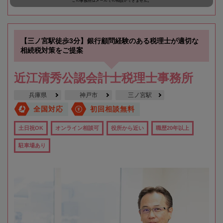
この事務所はメールでの相談ができません。
【三ノ宮駅徒歩3分】銀行顧問経験のある税理士が適切な
相続税対策をご提案
近江清秀公認会計士税理士事務所
兵庫県
神戸市
三ノ宮駅
全国対応
初回相談無料
土日祝OK
オンライン相談可
役所から近い
職歴20年以上
駐車場あり