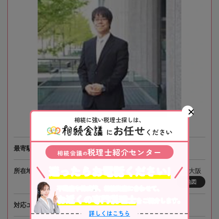
相続に強い税理士探しは、
お任せ
に
ください
最寄駅
阪急電鉄「南方駅」徒歩1分
税理士紹介センター
相続会議
の
迷ったらお電話ください!
所在地
〒532-0011 大阪府大阪市淀川区西中島3-15-7 新大阪
プリンスビル4階
地図
不動産や株式等、相続資産に合わせて、
お近くの専門税理士
をご紹介します。
対応エリア
大阪、全国オンライン相談可
詳しくはこちら