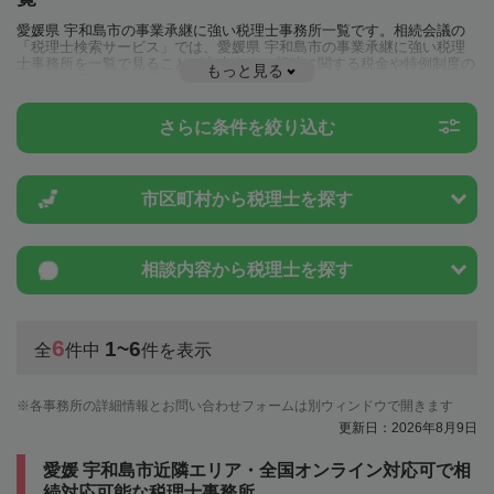
愛媛県 宇和島市の事業承継に強い税理士事務所一覧です。相続会議の
「税理士検索サービス」では、愛媛県 宇和島市の事業承継に強い税理
士事務所を一覧で見ることが出来ます。相続に関する税金や特例制度の
もっと見る
ことは一度近隣の税理士に相談してみましょう。
さらに条件を絞り込む
市区町村から
税理士を探す
相談内容から
税理士を探す
6
1~6
全
件中
件を表示
各事務所の詳細情報とお問い合わせフォームは別ウィンドウで開きます
更新日：2026年8月9日
愛媛 宇和島市近隣エリア・全国オンライン対応可で相
続対応可能な税理士事務所