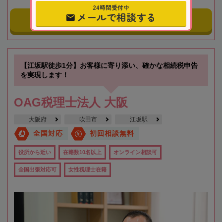
24時間受付中
メールで相談する
事務所にメールする
【江坂駅徒歩1分】お客様に寄り添い、確かな相続税申告
を実現します！
OAG税理士法人 大阪
大阪府
吹田市
江坂駅
全国対応
初回相談無料
役所から近い
在籍数10名以上
オンライン相談可
全国出張対応可
女性税理士在籍