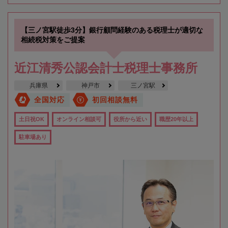
【三ノ宮駅徒歩3分】銀行顧問経験のある税理士が適切な
相続税対策をご提案
近江清秀公認会計士税理士事務所
兵庫県
神戸市
三ノ宮駅
全国対応
初回相談無料
土日祝OK
オンライン相談可
役所から近い
職歴20年以上
駐車場あり