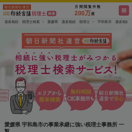
月間閲覧件数
朝日新聞社運営
200万
超
遺産相続 税理士検索
愛媛県 遺産相続 税理士
宇和島市 遺産相続
愛媛県 宇和島市の事業承継に強い税理士事務所 一
覧