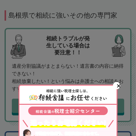
島根県で相続に強いその他の専門家
相続トラブルが発
生している場合は
要注意！！
遺産分割協議がまとまらない！遺言書の内容に納得
できない！
相続放棄したい！という悩みは弁護士への相談をお
すすめします。
相続に強い税理士探しは、
お任せ
に
ください
島根の相続対応可能な弁護士を探す
税理士紹介センター
相続会議
の
迷ったらお電話ください!
不動産や株式等、相続資産に合わせて、