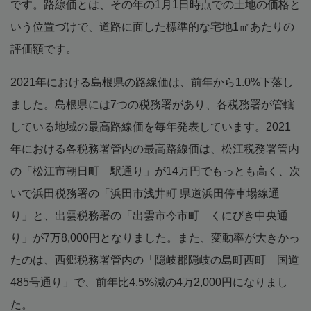
です。路線価とは、その年の1月1日時点での土地の価格と
いう位置づけで、道路に面した標準的な宅地1㎡あたりの
評価額です。
2021年における島根県の路線価は、前年から1.0%下落し
ました。島根県には7つの税務署があり、各税務署が管轄
している地域の最高路線価を毎年発表しています。2021
年における各税務署管内の最高路線価は、松江税務署管内
の「松江市朝日町 駅通り」が14万円でもっとも高く、次
いで浜田税務署の「浜田市浅井町 県道浜田停車場線通
り」と、出雲税務署の「出雲市今市町 くにびき中央通
り」が7万8,000円となりました。また、変動率が大きかっ
たのは、西郷税務署管内の「隠岐郡隠岐の島町西町 国道
485号通り」で、前年比4.5%減の4万2,000円になりまし
た。