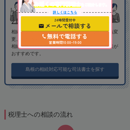
お近くの専門税理士
をご紹介します。
相続手続きや、不
動産の名義変更は
詳しくはこちら
司法書士へ
24時間受付中
メールで相談する
相続人調査や預貯金の解約手続き、不動産の名義変
無料で電話する
更、相続放棄など、
営業時間10:00~19:00
相続にまつわる手続き全般は司法書士へのご相談が
おすすめです。
島根の相続対応可能な司法書士を探す
税理士への相談の流れ