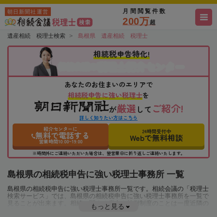
月間閲覧件数
朝日新聞社運営
200万
超
遺産相続 税理士検索
島根県 遺産相続 税理士
相続税申告特化!
税理士紹介センター
相続会議の
あなたのお住まいのエリアで
相続税申告に強い税理士
を
厳選
ご紹介!
が
して
詳しく知りたい方はこちら
紹介センターに
24時間受付中
無料で電話する
Webで無料相談
営業時間10:00~19:00
※時間外にご連絡いただいた場合は、翌営業日に折り返しご連絡いたします。
島根県の相続税申告に強い税理士事務所 一覧
島根県の相続税申告に強い税理士事務所一覧です。相続会議の「税理士
検索サービス」では、島根県の相続税申告に強い税理士事務所を一覧で
見ることが出来ます。相続に関する税金や特例制度のことは一度近隣の
もっと見る
税理士に相談してみましょう。