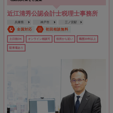
近江清秀公認会計士税理士事務所
兵庫県
神戸市
三ノ宮駅
全国対応
初回相談無料
土日祝OK
オンライン相談可
役所から近い
職歴20年以上
駐車場あり