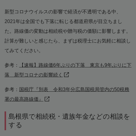
新型コロナウイルスの影響で経済が不透明である中、
2021年は全国でも下落に転じる都道府県が目立ちまし
た。路線価の変動は相続税や贈与税の価額に影響します。
計算が難しいと感じたら、まずは税理士にお気軽に相談し
てみてください。
参考：
【速報】路線価6年ぶりの下落 東京も9年ぶりに下
落 新型コロナの影響続く
参考：
国税庁『別表 令和3年分広島国税局管内の50税務
署の最高路線価』
島根県で相続税・遺族年金などの相談を
する