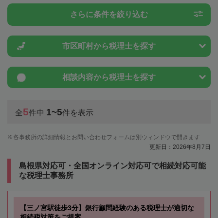
さらに条件を絞り込む
市区町村から
税理士を探す
相談内容から
税理士を探す
5
1~5
全
件中
件を表示
各事務所の詳細情報とお問い合わせフォームは別ウィンドウで開きます
更新日：2026年8月7日
島根県対応可・全国オンライン対応可で相続対応可能
な税理士事務所
【三ノ宮駅徒歩3分】銀行顧問経験のある税理士が適切な
相続税対策をご提案