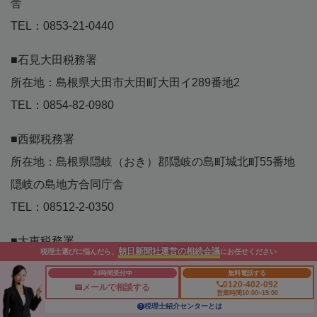
舎
TEL：0853-21-0440
■石見大田税務署
所在地：島根県大田市大田町大田イ289番地2
TEL：0854-82-0980
■西郷税務署
所在地：島根県隠岐（おき）郡隠岐の島町城北町55番地
隠岐の島地方合同庁舎
TEL：08512-2-0350
■大東税務署
朝日新聞社運営の相続会議
税理士選びに悩んだら、
にお任せください
所在地：島根県雲南市大東町飯田86番7号
24時間受付中
無料電話する
0120-402-092
TEL：0854-43-2360
メールで相談する
営業時間10:00~19:00
税理士紹介センターとは