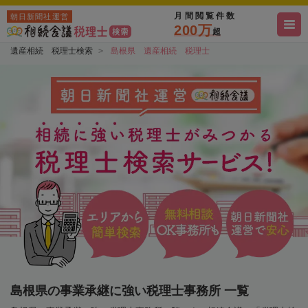
月間閲覧件数
朝日新聞社運営
200万
超
遺産相続 税理士検索
島根県 遺産相続 税理士
島根県の事業承継に強い税理士事務所 一覧