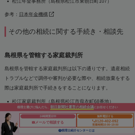
松江年金事務所（島根県松江市東朝日町107）
参考：
日本年金機構
その他の相続に関する手続き・相談先
島根県を管轄する家庭裁判所
島根県を管轄する家庭裁判所は以下の通りです。遺産相続
トラブルなどで調停や審判が必要な際や、相続放棄をする
際は家庭裁判所で手続きをすることになります。
松江家庭裁判所（島根県松江市母衣町68番地）
朝日新聞社運営の相続会議
税理士選びに悩んだら、
にお任せください
松江家庭裁判所 出雲支部（島根県出雲市今市町797
番地2）
24時間受付中
無料電話する
0120-402-092
メールで相談する
松江家庭裁判所 浜田支部（島根県浜田市殿町980番
営業時間10:00~19:00
税理士紹介センターとは
地）