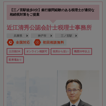
【三ノ宮駅徒歩3分】銀行顧問経験のある税理士が適切な
相続税対策をご提案
近江清秀公認会計士税理士事務所
兵庫県
神戸市
三ノ宮駅
全国対応
初回相談無料
土日祝OK
オンライン相談可
役所から近い
職歴20年以上
駐車場あり