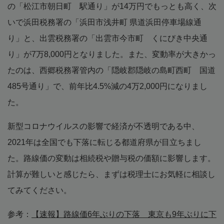
の「松江市朝日町 駅通り」が14万円でもっとも高く、次
いで浜田税務署の「浜田市浅井町 県道浜田停車場線通
り」と、出雲税務署の「出雲市今市町 くにびき中央通
り」が7万8,000円となりました。また、変動率が大きかっ
たのは、西郷税務署管内の「隠岐郡隠岐の島町西町 国道
485号通り」で、前年比4.5%減の4万2,000円になりまし
た。
新型コロナウイルスの影響で経済が不透明である中、
2021年は全国でも下落に転じる都道府県が目立ちまし
た。路線価の変動は相続税や贈与税の価額に影響します。
計算が難しいと感じたら、まずは税理士にお気軽に相談し
てみてください。
参考：
【速報】路線価6年ぶりの下落 東京も9年ぶりに下