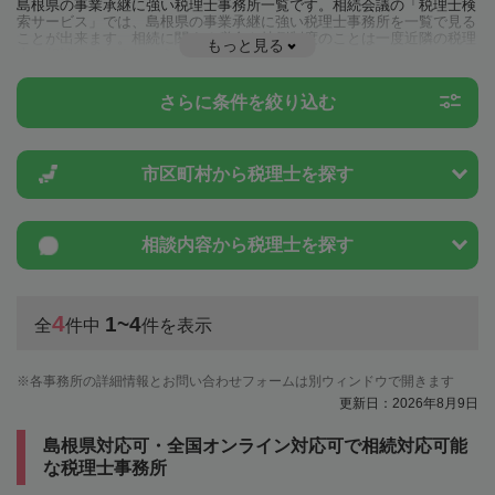
島根県の事業承継に強い税理士事務所一覧です。相続会議の「税理士検
索サービス」では、島根県の事業承継に強い税理士事務所を一覧で見る
ことが出来ます。相続に関する税金や特例制度のことは一度近隣の税理
もっと見る
士に相談してみましょう。
さらに条件を絞り込む
市区町村から
税理士を探す
相談内容から
税理士を探す
4
1~4
全
件中
件を表示
各事務所の詳細情報とお問い合わせフォームは別ウィンドウで開きます
更新日：2026年8月9日
島根県対応可・全国オンライン対応可で相続対応可能
な税理士事務所