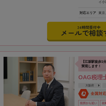
イ小
対応エリア
東京
24時間受付中
メールで相談
【江坂駅徒歩1
実現します！
OAG税理
大阪府
全国対
役所から近い
在