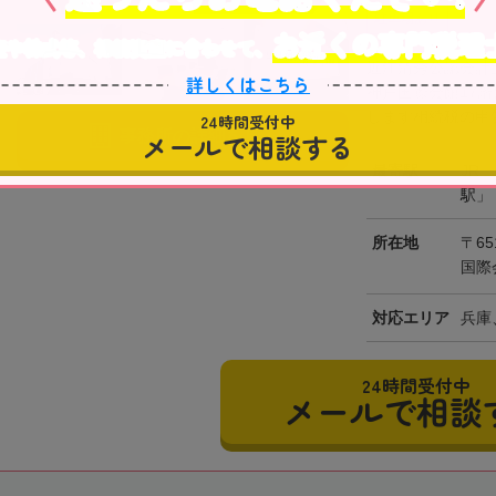
駐車場あり
お近くの専門税理
産や株式等、相続資産に合わせて、
近江清秀公認会計
詳しくはこちら
神戸国際会館17
します相続税の申告
24時間受付中
事務所の詳細を見る
メールで相談する
最寄駅
JR
駅」
所在地
〒65
国際
対応エリア
兵庫
24時間受付中
メールで相談