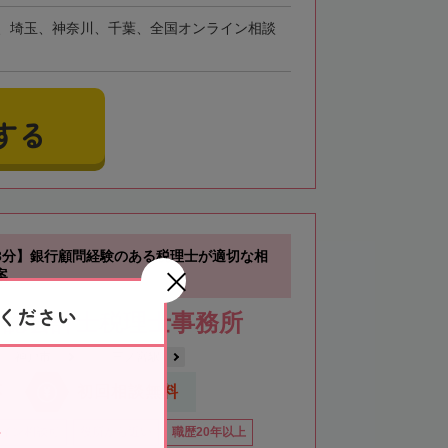
、埼玉、神奈川、千葉、全国オンライン相談
する
3分】銀行顧問経験のある税理士が適切な相
案
ください
公認会計士税理士事務所
神戸市
三ノ宮駅
応
初回相談無料
イン相談可
役所から近い
職歴20年以上