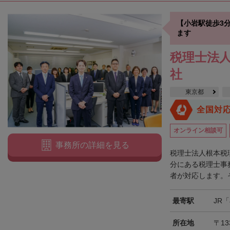
【小岩駅徒歩3
ます
税理士法人
社
東京都
全国対
オンライン相談可
事務所の詳細を見る
税理士法人根本税
分にある税理士事
者が対応します。そ
最寄駅
JR
所在地
〒13