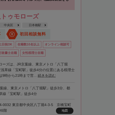
人トゥモローズ
中央区
日本橋駅
応
初回相談無料
土日祝OK
在籍数10名以上
オンライン相談可
行政書士在籍
女性税理士在籍
ローズは、JR京葉線、東京メトロ「八丁堀
営浅草線「宝町駅」徒歩4分の位置にある税理士
9時から21時まで営...
続きを読む
京葉線、東京メトロ「八丁堀駅」徒歩3分、都
草線「宝町駅」徒歩4分
4-0032 東京都中央区八丁堀4-3-5 京橋宝町
X6階
地図