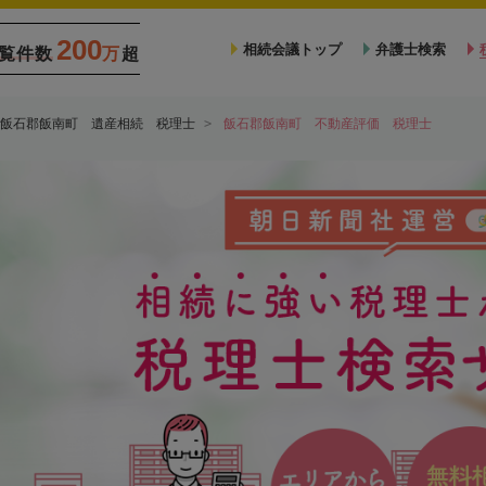
200
相続会議トップ
弁護士検索
覧件数
万
超
飯石郡飯南町 遺産相続 税理士
飯石郡飯南町 不動産評価 税理士