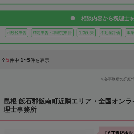
相談内容から
税理士
相続税申告
確定申告・準確定申告
生前対策
不動産評価
事
5
1~5
全
件中
件を表示
各事務所の詳細
島根 飯石郡飯南町近隣エリア・全国オン
理士事務所
【八丁堀駅徒歩