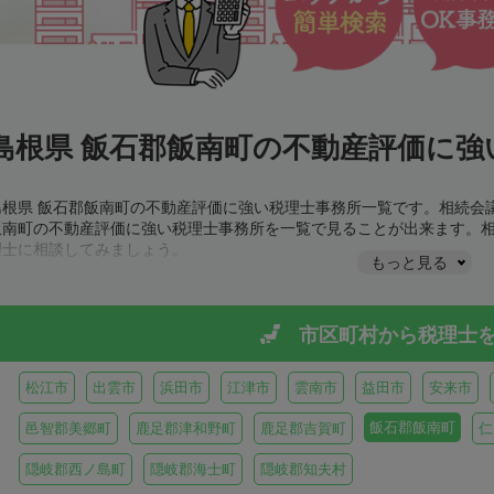
島根県 飯石郡飯南町の不動産評価に強
島根県 飯石郡飯南町の不動産評価に強い税理士事務所一覧です。相続会
飯南町の不動産評価に強い税理士事務所を一覧で見ることが出来ます。
理士に相談してみましょう。
もっと見る
市区町村から
税理士
松江市
出雲市
浜田市
江津市
雲南市
益田市
安来市
飯石郡飯南町
邑智郡美郷町
鹿足郡津和野町
鹿足郡吉賀町
仁
隠岐郡西ノ島町
隠岐郡海士町
隠岐郡知夫村