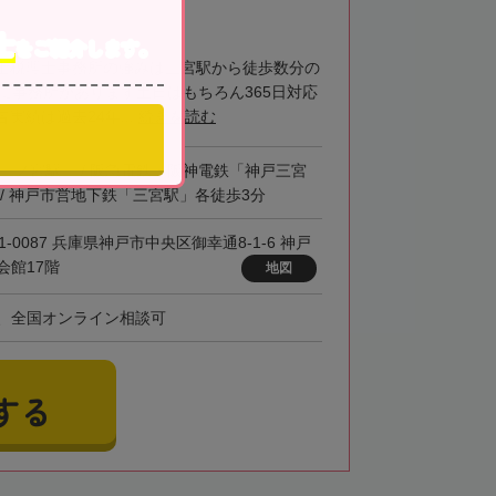
士
をご紹介します。
士税理士事務所の強みは三宮駅から徒歩数分の
階に事務所があります土日はもちろん365日対応
実績は過去24年...
続きを読む
「三ノ宮駅」 / 阪急電鉄・阪神電鉄「神戸三宮
 / 神戸市営地下鉄「三宮駅」各徒歩3分
1-0087 兵庫県神戸市中央区御幸通8-1-6 神戸
会館17階
地図
、全国オンライン相談可
する