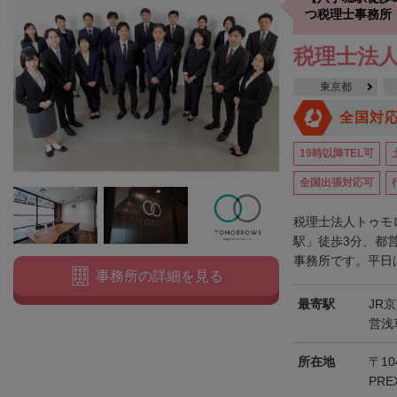
つ税理士事務所
税理士法
東京都
全国対
19時以降TEL可
全国出張対応可
税理士法人トゥモ
駅」徒歩3分、都
事務所です。平日は
事務所の詳細を見る
最寄駅
JR
営浅
所在地
〒10
PRE