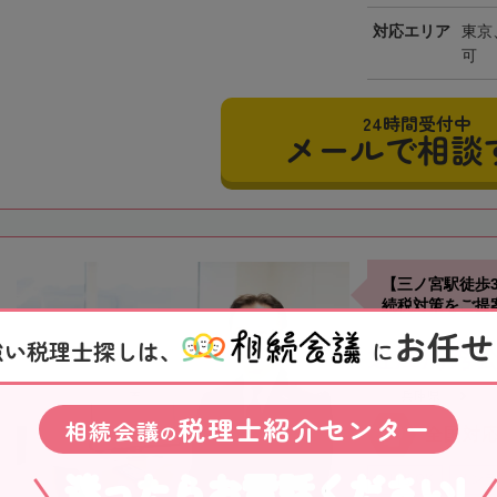
対応エリア
東京
可
24時間受付中
メールで相談
【三ノ宮駅徒歩
続税対策をご提
お任せ
強い税理士探しは、
に
近江清秀
兵庫県
税理士紹介センター
相続会議
の
全国対
迷ったらお電話ください!
土日祝OK
オンラ