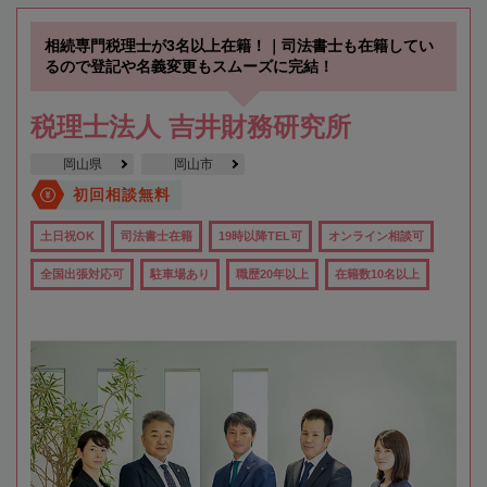
相続専門税理士が3名以上在籍！｜司法書士も在籍してい
るので登記や名義変更もスムーズに完結！
税理士法人 吉井財務研究所
岡山県
岡山市
初回相談無料
土日祝OK
司法書士在籍
19時以降TEL可
オンライン相談可
全国出張対応可
駐車場あり
職歴20年以上
在籍数10名以上