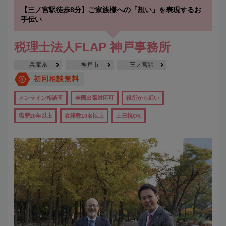
【三ノ宮駅徒歩8分】ご家族様への「想い」を表現するお
手伝い
税理士法人FLAP 神戸事務所
兵庫県
神戸市
三ノ宮駅
初回相談無料
オンライン相談可
全国出張対応可
役所から近い
職歴20年以上
在籍数10名以上
土日祝OK