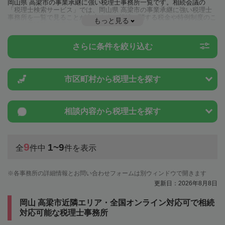
岡山県 高梁市の事業承継に強い税理士事務所一覧です。相続会議の
「税理士検索サービス」では、岡山県 高梁市の事業承継に強い税理士
事務所を一覧で見ることが出来ます。相続に関する税金や特例制度のこ
もっと見る
とは一度近隣の税理士に相談してみましょう。
さらに条件を絞り込む
市区町村から
税理士を探す
相談内容から
税理士を探す
9
1~9
全
件中
件を表示
各事務所の詳細情報とお問い合わせフォームは別ウィンドウで開きます
更新日：2026年8月8日
岡山 高梁市近隣エリア・全国オンライン対応可で相続
対応可能な税理士事務所