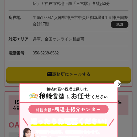
駅」 / 神戸市営地下鉄「三宮駅」各徒歩3分
所在地
〒651-0087 兵庫県神戸市中央区御幸通8-1-6 神戸国際
会館17階
地図
対応エリア
兵庫、全国オンライン相談可
電話番号
050-5268-8582
事務所にメールする
相続に強い税理士探しは、
お任せ
に
ください
【江坂駅徒歩1分】お客様に寄り添い、確かな相続税申告
を実現します！
税理士紹介センター
相続会議
の
迷ったらお電話ください!
OAG税理士法人 大阪
不動産や株式等、相続資産に合わせて、
大阪府
吹田市
江坂駅