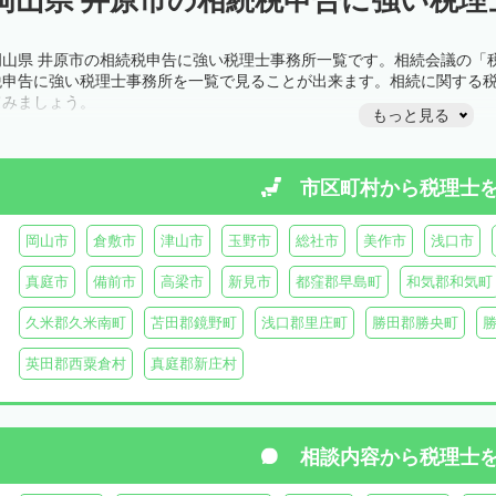
岡山県 井原市の相続税申告に強い税理士事務所一覧です。相続会議の「
税申告に強い税理士事務所を一覧で見ることが出来ます。相続に関する
てみましょう。
もっと見る
市区町村から
税理士
岡山市
倉敷市
津山市
玉野市
総社市
美作市
浅口市
真庭市
備前市
高梁市
新見市
都窪郡早島町
和気郡和気町
久米郡久米南町
苫田郡鏡野町
浅口郡里庄町
勝田郡勝央町
英田郡西粟倉村
真庭郡新庄村
相談内容から
税理士