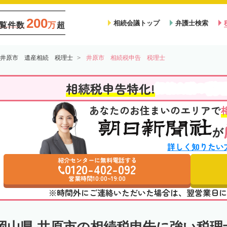
200
相続会議トップ
弁護士検索
覧件数
万
超
井原市 遺産相続 税理士
井原市 相続税申告 税理士
税
相続税申告特化!
相続会議の
あなたのお住まいのエリアで
が
詳しく知りたい
紹介センターに無料電話する
0120-402-092
営業時間10:00~19:00
※時間外にご連絡いただいた場合は、翌営業日に
岡山県 井原市の相続税申告に強い税理