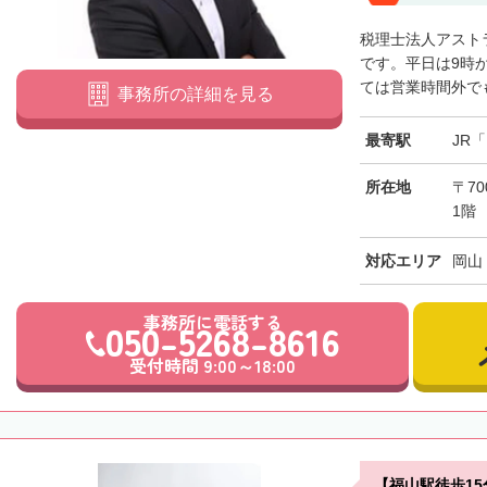
税理士法人アスト
です。平日は9時
ては営業時間外でも
事務所の詳細を見る
最寄駅
JR
所在地
〒7
1階
対応エリア
岡山
事務所に電話する
050-5268-8616
受付時間 9:00～18:00
【福山駅徒歩1