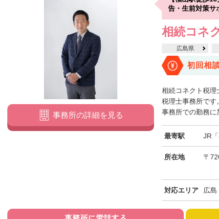
告・生前対策サ
相続コネ
広島県
初回相
相続コネクト税理
税理士事務所です
事務所での勤務に加
事務所の詳細を見る
最寄駅
JR
所在地
〒72
対応エリア
広島
事務所に電話する