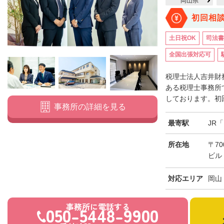
岡山県
初回相
土日祝OK
司法書
全国出張対応可
税理士法人吉井財
ある税理士事務所
しております。初回
事務所の詳細を見る
最寄駅
JR
所在地
〒70
ビル
対応エリア
岡山
事務所に電話する
050-5448-9900