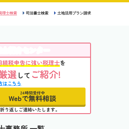
税理士検索
司法書士検索
土地活用プラン請求
理士紹介センター
相続税申告に強い税理士
を
厳選
ご紹介!
して
方はこちら
24時間受付中
Webで無料相談
折り返しご連絡いたします。
士事務所 一覧