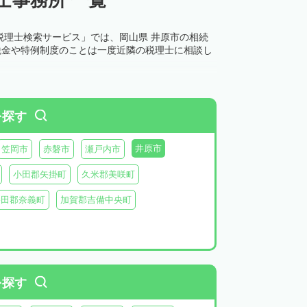
税理士検索サービス」では、岡山県 井原市の相続
税金や特例制度のことは一度近隣の税理士に相談し
を探す
井原市
笠岡市
赤磐市
瀬戸内市
小田郡矢掛町
久米郡美咲町
勝田郡奈義町
加賀郡吉備中央町
を探す