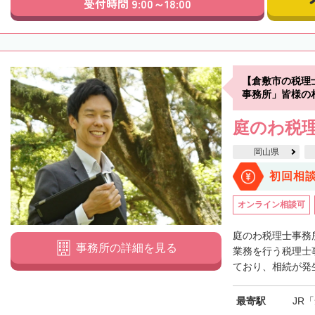
受付時間 9:00～18:00
【倉敷市の税理
事務所」皆様の
庭のわ税
岡山県
初回相
オンライン相談可
庭のわ税理士事務
事務所の詳細を見る
業務を行う税理士
ており、相続が発生
最寄駅
JR