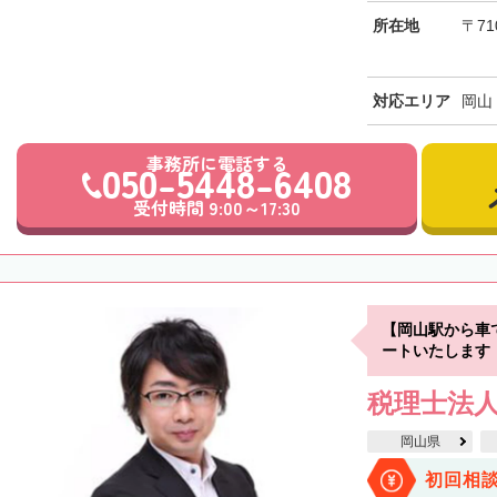
所在地
〒71
対応エリア
岡山
事務所に電話する
050-5448-6408
受付時間 9:00～17:30
【岡山駅から車
ートいたします
税理士法
岡山県
初回相