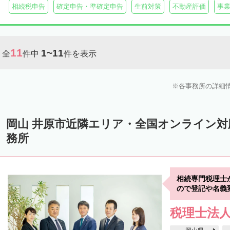
相続税申告
確定申告・準確定申告
生前対策
不動産評価
事
11
1~11
全
件中
件を表示
各事務所の詳細
岡山 井原市近隣エリア・全国オンライン
務所
相続専門税理士
ので登記や名義
税理士法人