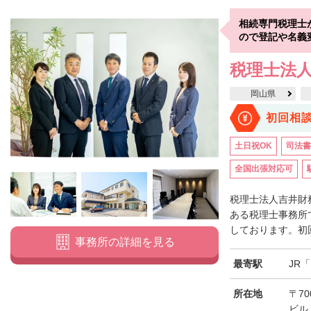
相続専門税理士
ので登記や名義
税理士法人
岡山県
初回相
土日祝OK
司法書
全国出張対応可
税理士法人吉井財
ある税理士事務所
しております。初回
事務所の詳細を見る
最寄駅
JR
所在地
〒70
ビル