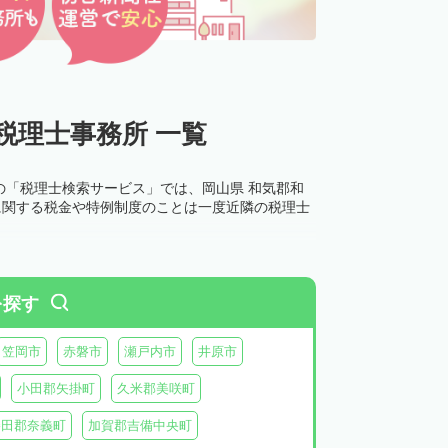
税理士事務所 一覧
の「税理士検索サービス」では、岡山県 和気郡和
に関する税金や特例制度のことは一度近隣の税理士
を探す
笠岡市
赤磐市
瀬戸内市
井原市
小田郡矢掛町
久米郡美咲町
勝田郡奈義町
加賀郡吉備中央町