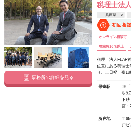
税理士法人
兵庫県
初回相
オンライン相談可
在籍数10名以上
税理士法人FLAP
位置にある税理士
り、土日祝、夜18
事務所の詳細を見る
最寄駅
JR
歩8
下鉄
宮・
所在地
〒6
戸ビ