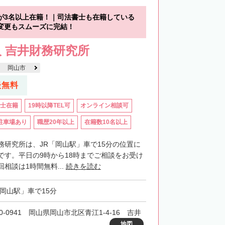
が3名以上在籍！｜司法書士も在籍している
変更もスムーズに完結！
 吉井財務研究所
岡山市
談無料
士在籍
19時以降TEL可
オンライン相談可
駐車場あり
職歴20年以上
在籍数10名以上
務研究所は、JR「岡山駅」車で15分の位置に
です。平日の9時から18時までご相談をお受け
相談は1時間無料...
続きを読む
「岡山駅」車で15分
0-0941 岡山県岡山市北区青江1-4-16 吉井
地図