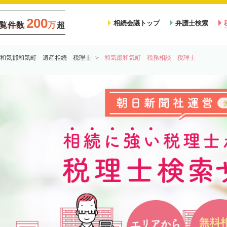
200
相続会議トップ
弁護士検索
覧件数
万
超
和気郡和気町 遺産相続 税理士
和気郡和気町 税務相談 税理士