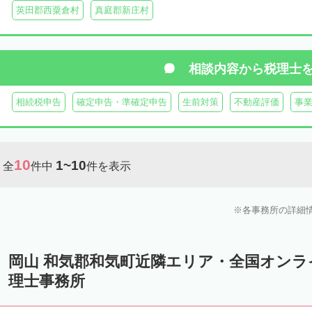
英田郡西粟倉村
真庭郡新庄村
相談内容から
税理士
相続税申告
確定申告・準確定申告
生前対策
不動産評価
事
10
1~10
全
件中
件を表示
各事務所の詳細
岡山 和気郡和気町近隣エリア・全国オン
理士事務所