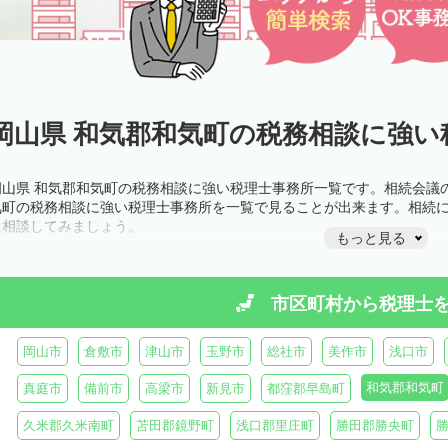
岡山県 和気郡和気町の税務相談に強い
岡山県 和気郡和気町の税務相談に強い税理士事務所一覧です。相続会議
気町の税務相談に強い税理士事務所を一覧で見ることが出来ます。相続
に相談してみましょう。
もっと見る
市区町村から
税理士
岡山市
倉敷市
津山市
玉野市
総社市
美作市
浅口市
和気郡和気町
真庭市
備前市
高梁市
新見市
都窪郡早島町
久米郡久米南町
苫田郡鏡野町
浅口郡里庄町
勝田郡勝央町