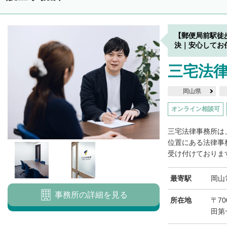
【郵便局前駅徒
決｜安心してお
三宅法
岡山県
オンライン相談可
三宅法律事務所は
位置にある法律事
受け付けております
最寄駅
岡山
事務所の詳細を見る
所在地
〒70
田第