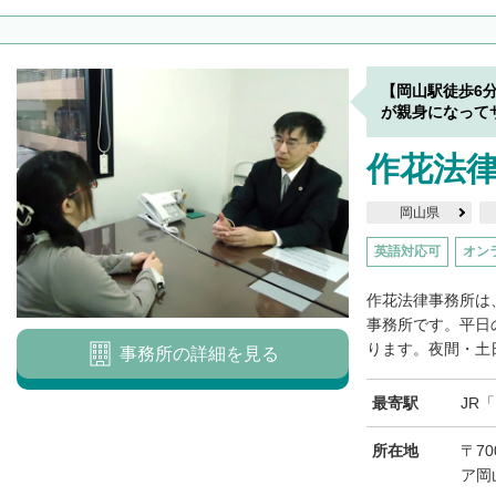
【岡山駅徒歩6
が親身になって
作花法
岡山県
英語対応可
オン
作花法律事務所は
事務所です。平日
ります。夜間・土日
事務所の詳細を見る
最寄駅
JR
所在地
〒70
ア岡