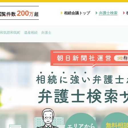
200
相続会議トップ
弁護士検索
閲覧件数
万
超
和気郡和気町 遺産相続 弁護士