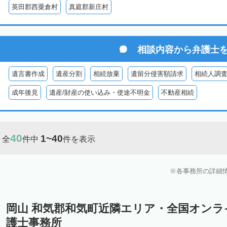
英田郡西粟倉村
真庭郡新庄村
相談内容から
弁護士
遺言書作成
遺産分割
相続放棄
遺留分侵害額請求
相続人調
成年後見
遺産/財産の使い込み・使途不明金
不動産相続
40
1~40
全
件中
件を表示
各事務所の詳細
岡山 和気郡和気町近隣エリア・全国オン
護士事務所