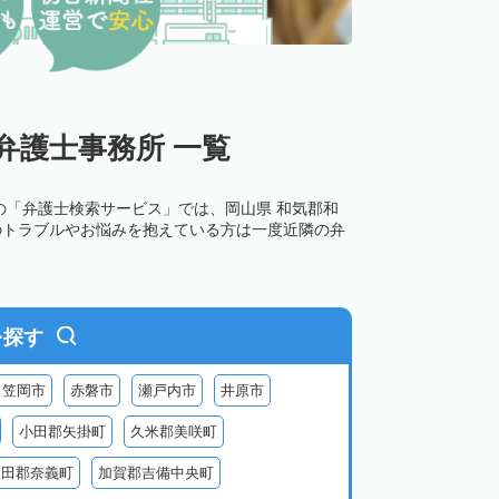
弁護士事務所 一覧
の「弁護士検索サービス」では、岡山県 和気郡和
のトラブルやお悩みを抱えている方は一度近隣の弁
を探す
笠岡市
赤磐市
瀬戸内市
井原市
小田郡矢掛町
久米郡美咲町
勝田郡奈義町
加賀郡吉備中央町