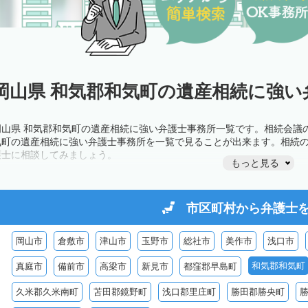
岡山県 和気郡和気町の遺産相続に強い
岡山県 和気郡和気町の遺産相続に強い弁護士事務所一覧です。相続会議
気町の遺産相続に強い弁護士事務所を一覧で見ることが出来ます。相続
護士に相談してみましょう。
もっと見る
市区町村から
弁護士
岡山市
倉敷市
津山市
玉野市
総社市
美作市
浅口市
和気郡和気町
真庭市
備前市
高梁市
新見市
都窪郡早島町
久米郡久米南町
苫田郡鏡野町
浅口郡里庄町
勝田郡勝央町