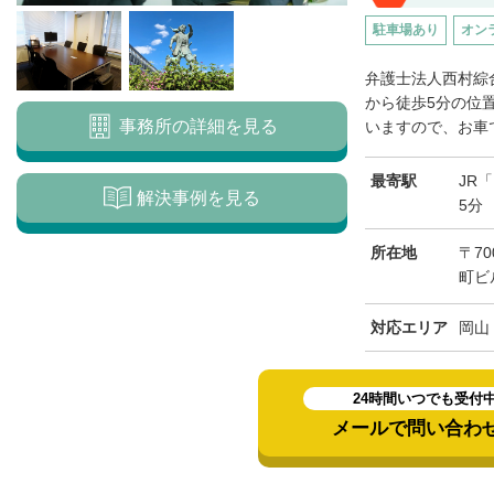
駐車場あり
オン
弁護士法人西村綜
から徒歩5分の位
事務所の詳細を見る
いますので、お車で
最寄駅
JR
解決事例を見る
5分
所在地
〒7
町ビ
対応エリア
岡山
24時間いつでも受付
メールで問い合わ