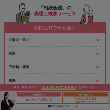
「相続会議」の
税理士検索サービス
対応エリアから探す
北海道・東北
関東
甲信越・北陸
東海
朝日新聞社運営の相続会議
税理士選びに悩んだら、
にお任せください
関西
24時間受付中
無料電話する
0120-402-092
メールで相談する
営業時間10:00~19:00
税理士紹介センターとは
中国・四国