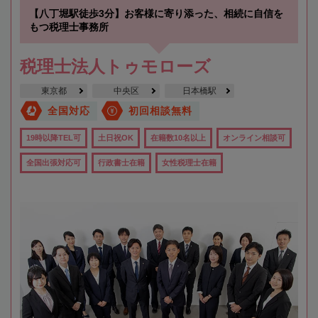
【八丁堀駅徒歩3分】お客様に寄り添った、相続に自信を
もつ税理士事務所
税理士法人トゥモローズ
東京都
中央区
日本橋駅
全国対応
初回相談無料
19時以降TEL可
土日祝OK
在籍数10名以上
オンライン相談可
全国出張対応可
行政書士在籍
女性税理士在籍