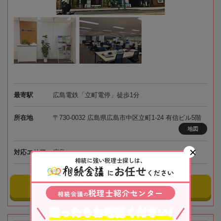
最寄駅
広島電鉄「立町電停」徒歩1分
所在地
〒730-0032 広島県広島市中区立町1-24 有信ビル5階
地図
対応エリア
広島
相続に強い税理士探しは、
お任せ
に
ください
事務所にメールする
税理士紹介センター
相続会議
の
迷ったらお電話ください!