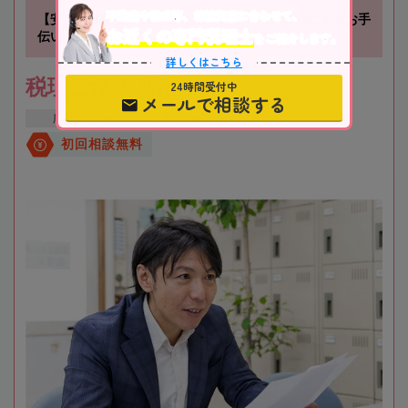
不動産や株式等、相続資産に合わせて、
【安芸阿賀駅徒歩11分】相続に対する思いを形にするお手
お近くの専門税理士
伝い
をご紹介します。
詳しくはこちら
税理士法人 明星
24時間受付中
メールで相談する
広島県
呉市
初回相談無料