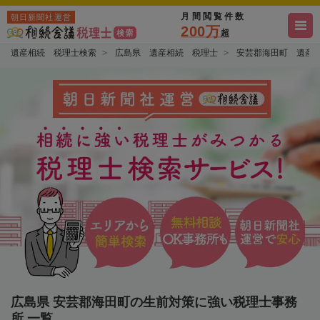
月間閲覧件数
朝日新聞社運営
200万
超
遺産相続 税理士検索
広島県 遺産相続 税理士
安芸郡海田町 遺産
広島県 安芸郡海田町の生前対策に強い税理士事務
所 一覧