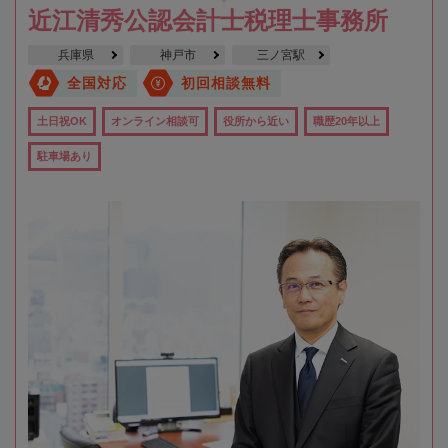
近江清秀公認会計士税理士事務所
兵庫県
神戸市
三ノ宮駅
全国対応
初回相談無料
土日祝OK
オンライン相談可
役所から近い
職歴20年以上
駐車場あり