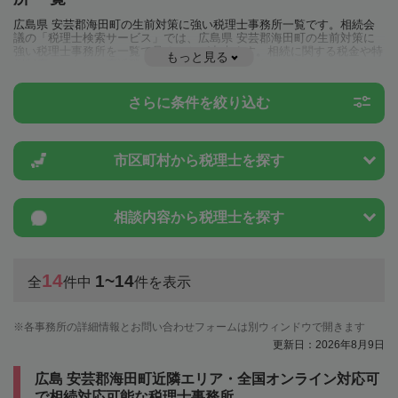
広島県 安芸郡海田町の生前対策に強い税理士事務所一覧です。相続会
議の「税理士検索サービス」では、広島県 安芸郡海田町の生前対策に
強い税理士事務所を一覧で見ることが出来ます。相続に関する税金や特
もっと見る
例制度のことは一度近隣の税理士に相談してみましょう。
さらに条件を絞り込む
市区町村から
税理士を探す
相談内容から
税理士を探す
14
1~14
全
件中
件を表示
各事務所の詳細情報とお問い合わせフォームは別ウィンドウで開きます
更新日：2026年8月9日
広島 安芸郡海田町近隣エリア・全国オンライン対応可
で相続対応可能な税理士事務所