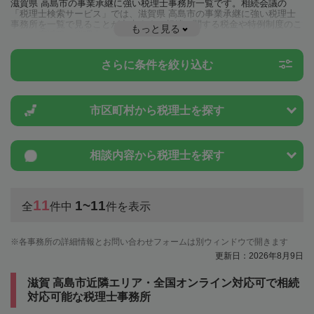
滋賀県 高島市の事業承継に強い税理士事務所一覧です。相続会議の
「税理士検索サービス」では、滋賀県 高島市の事業承継に強い税理士
事務所を一覧で見ることが出来ます。相続に関する税金や特例制度のこ
もっと見る
とは一度近隣の税理士に相談してみましょう。
さらに条件を絞り込む
市区町村から
税理士を探す
相談内容から
税理士を探す
11
1~11
全
件中
件を表示
各事務所の詳細情報とお問い合わせフォームは別ウィンドウで開きます
更新日：2026年8月9日
滋賀 高島市近隣エリア・全国オンライン対応可で相続
対応可能な税理士事務所