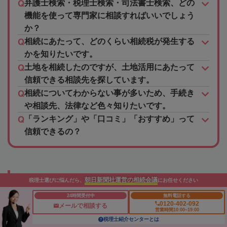
弁護士検索・税理士検索・司法書士検索、どの
機能を使って専門家に相談すればいいでしょう
か？
相続にあたって、どのくらい相続税が発生する
かを知りたいです。
土地を相続したのですが、土地活用にあたって
信頼できる相談先を探しています。
相続についてわからない事が多いため、手続き
や相談先、法律など色々知りたいです。
「ランキング」や「口コミ」「おすすめ」って
信頼できるの？
相続について知る
朝日新聞社運営の相続会議
税理士選びに悩んだら、
にお任せください
24時間受付中
無料電話する
0120-402-092
メールで相談する
営業時間10:00~19:00
相続税の基礎控除
税理士紹介センターとは
相続税の計算