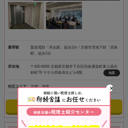
最寄駅
阪急電鉄「烏丸駅」徒歩2分 / 京都市営地下鉄「四条
駅」徒歩2分
所在地
〒600-8009 京都府京都市下京区四条通室町東入函谷
鉾町79 ヤサカ四条烏丸ビル6階
地図
対応エリア
京都、滋賀
相続に強い税理士探しは、
お任せ
に
ください
事務所にメールする
税理士紹介センター
相続会議
の
迷ったらお電話ください!