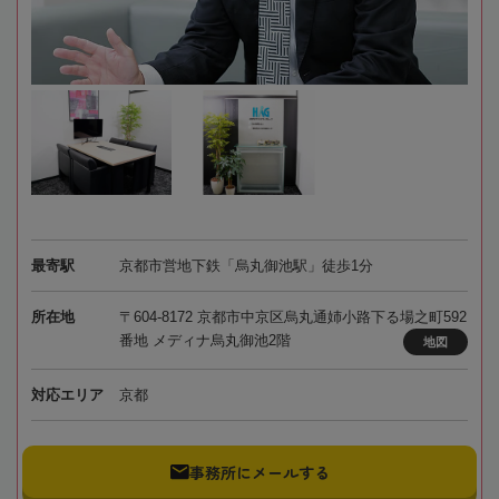
最寄駅
京都市営地下鉄「烏丸御池駅」徒歩1分
所在地
〒604-8172 京都市中京区烏丸通姉小路下る場之町592
番地 メディナ烏丸御池2階
地図
対応エリア
京都
事務所にメールする