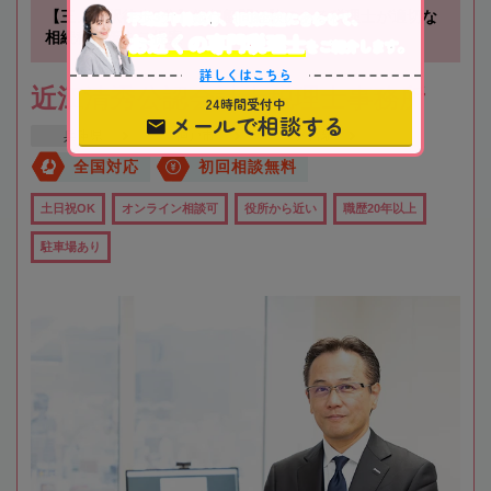
【三ノ宮駅徒歩3分】銀行顧問経験のある税理士が適切な
不動産や株式等、相続資産に合わせて、
相続税対策をご提案
お近くの専門税理士
をご紹介します。
詳しくはこちら
近江清秀公認会計士税理士事務所
24時間受付中
メールで相談する
兵庫県
神戸市
三ノ宮駅
全国対応
初回相談無料
土日祝OK
オンライン相談可
役所から近い
職歴20年以上
駐車場あり