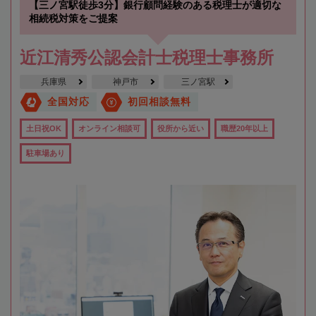
【三ノ宮駅徒歩3分】銀行顧問経験のある税理士が適切な
相続税対策をご提案
近江清秀公認会計士税理士事務所
兵庫県
神戸市
三ノ宮駅
全国対応
初回相談無料
土日祝OK
オンライン相談可
役所から近い
職歴20年以上
駐車場あり