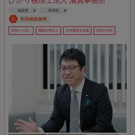
ひかり税理士法人 滋賀事務所
滋賀県
草津市
初回相談無料
役所から近い
職歴20年以上
女性税理士在籍
所長が女性