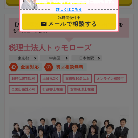
お近くの専門税理士
をご紹介します。
詳しくはこちら
24時間受付中
メールで相談する
【八丁堀駅徒歩3分】お客様に寄り添った、相続に自信を
もつ税理士事務所
税理士法人トゥモローズ
東京都
中央区
日本橋駅
全国対応
初回相談無料
19時以降TEL可
土日祝OK
在籍数10名以上
オンライン相談可
全国出張対応可
行政書士在籍
女性税理士在籍