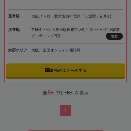
最寄駅
大阪メトロ・北大阪急行電鉄「江坂駅」徒歩1分
所在地
〒564-0063 大阪府吹田市江坂町1-13-33 HF江坂駅前
ビルディング7階
地図
対応エリア
大阪、全国オンライン相談可
事務所にメールする
8
1~8
全
件中
件を表示
1