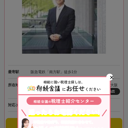
最寄駅
阪急電鉄「南方駅」徒歩1分
相続に強い税理士探しは、
所在地
〒532-0011 大阪府大阪市淀川区西中島3-15-7 新大阪
お任せ
に
ください
プリンスビル4階
地図
税理士紹介センター
相続会議
の
対応エリア
大阪、全国オンライン相談可
迷ったらお電話ください!
不動産や株式等、相続資産に合わせて、
事務所にメールする