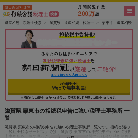
月間閲覧件数
朝日新聞社運営
200万
超
遺産相続 税理士検索
滋賀県 遺産相続 税理士
栗東市 遺産相続 
相続税申告特化!
税理士紹介センター
相続会議の
あなたのお住まいのエリアで
相続税申告に強い税理士
を
厳選
ご紹介!
が
して
詳しく知りたい方はこちら
24時間受付中
Webで無料相談
※時間外にご連絡いただいた場合は、翌営業日に折り返しご連絡いたします。
滋賀県 栗東市の相続税申告に強い税理士事務所 一
覧
滋賀県 栗東市の相続税申告に強い税理士事務所一覧です。相続会議の
「税理士検索サービス」では、滋賀県 栗東市の相続税申告に強い税理
士事務所を一覧で見ることが出来ます。相続に関する税金や特例制度の