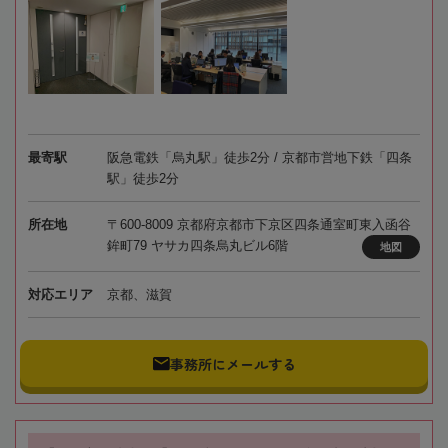
最寄駅
阪急電鉄「烏丸駅」徒歩2分 / 京都市営地下鉄「四条
駅」徒歩2分
所在地
〒600-8009 京都府京都市下京区四条通室町東入函谷
鉾町79 ヤサカ四条烏丸ビル6階
地図
対応エリア
京都、滋賀
事務所にメールする