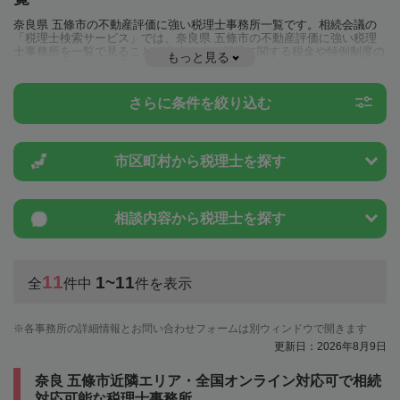
奈良県 五條市の不動産評価に強い税理士事務所一覧です。相続会議の
「税理士検索サービス」では、奈良県 五條市の不動産評価に強い税理
士事務所を一覧で見ることが出来ます。相続に関する税金や特例制度の
もっと見る
ことは一度近隣の税理士に相談してみましょう。
さらに条件を絞り込む
市区町村から
税理士を探す
相談内容から
税理士を探す
11
1~11
全
件中
件を表示
各事務所の詳細情報とお問い合わせフォームは別ウィンドウで開きます
更新日：2026年8月9日
奈良 五條市近隣エリア・全国オンライン対応可で相続
対応可能な税理士事務所