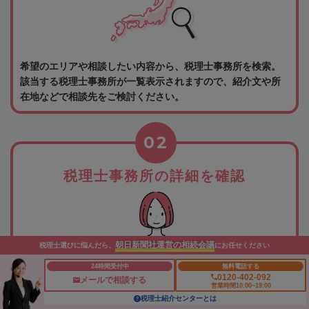
希望のエリアや相談したい内容から、税理士事務所を検索。
該当する税理士事務所が一覧表示されますので、紹介文や所
在地などで相談先をご検討ください。
02
税理士事務所の詳細を確認
朝日新聞社運営の相続会議
税理士選びに悩んだら、
にお任せください
24時間受付中
無料電話する
0120-402-092
メールで相談する
営業時間10:00~19:00
所属税理士や事務所の紹介、相談料金などから相談したい税
税理士紹介センターとは