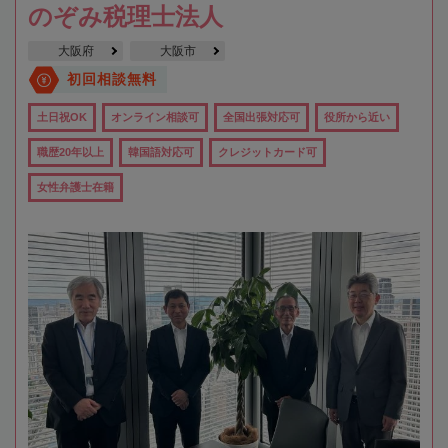
のぞみ税理士法人
大阪府
大阪市
初回相談無料
土日祝OK
オンライン相談可
全国出張対応可
役所から近い
職歴20年以上
韓国語対応可
クレジットカード可
女性弁護士在籍