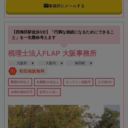
事務所にメールする
【西梅田駅徒歩3分】「円満な相続になるためにできるこ
と」を一生懸命考えます
税理士法人FLAP 大阪事務所
大阪府
大阪市
梅田駅
初回相談無料
職歴20年以上
在籍数10名以上
オンライン相談可
土日祝OK
全国出張対応可
役所から近い