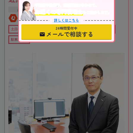
不動産や株式等、相続資産に合わせて、
兵庫県
神戸市
三ノ宮駅
お近くの専門税理士
をご紹介します。
全国対応
初回相談無料
詳しくはこちら
24時間受付中
土日祝OK
オンライン相談可
役所から近い
職歴20年以上
メールで相談する
駐車場あり