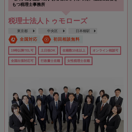
もつ税理士事務所
税理士法人トゥモローズ
東京都
中央区
日本橋駅
全国対応
初回相談無料
19時以降TEL可
土日祝OK
在籍数10名以上
オンライン相談可
全国出張対応可
行政書士在籍
女性税理士在籍