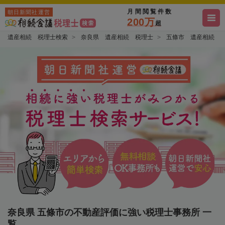
月間閲覧件数
朝日新聞社運営
200万
超
遺産相続 税理士検索
奈良県 遺産相続 税理士
五條市 遺産相続 
奈良県 五條市の不動産評価に強い税理士事務所 一
覧