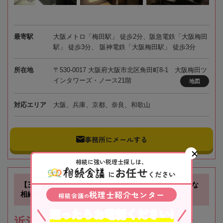
最寄駅
大阪メトロ「梅田駅」 徒歩2分、阪急電鉄「大阪梅田
駅」 徒歩3分、 阪神電鉄「大阪梅田駅」 徒歩3分
所在地
〒530-0017 大阪府大阪市北区角田町8-1 大阪梅田ツ
インタワーズ・ノース21階
地図
対応エリア
大阪、兵庫、京都、奈良、和歌山
事務所にメールする
相続に強い税理士探しは、
お任せ
に
ください
【三ノ宮駅徒歩3分】銀行顧問経験のある税理士が適切な
税理士紹介センター
相続税対策をご提案
相続会議
の
迷ったらお電話ください!
近江清秀公認会計士税理士事務所