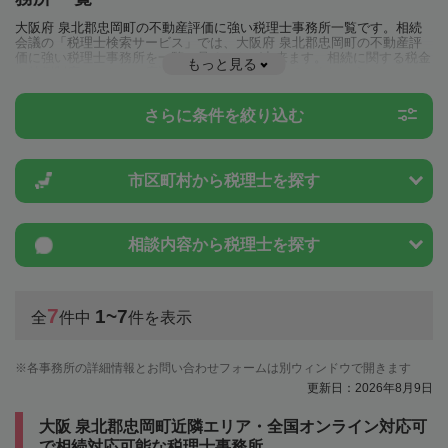
大阪府 泉北郡忠岡町の不動産評価に強い税理士事務所一覧です。相続
会議の「税理士検索サービス」では、大阪府 泉北郡忠岡町の不動産評
価に強い税理士事務所を一覧で見ることが出来ます。相続に関する税金
もっと見る
や特例制度のことは一度近隣の税理士に相談してみましょう。
さらに条件を絞り込む
市区町村から
税理士を探す
相談内容から
税理士を探す
7
1~7
全
件中
件を表示
各事務所の詳細情報とお問い合わせフォームは別ウィンドウで開きます
更新日：2026年8月9日
大阪 泉北郡忠岡町近隣エリア・全国オンライン対応可
で相続対応可能な税理士事務所