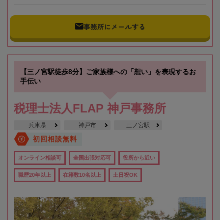
事務所にメールする
【三ノ宮駅徒歩8分】ご家族様への「想い」を表現するお
手伝い
税理士法人FLAP 神戸事務所
兵庫県
神戸市
三ノ宮駅
初回相談無料
オンライン相談可
全国出張対応可
役所から近い
職歴20年以上
在籍数10名以上
土日祝OK