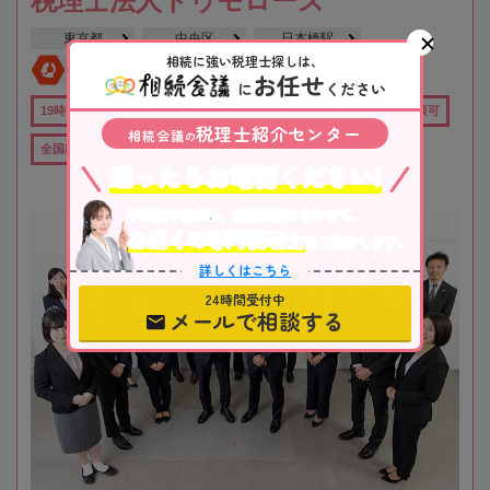
税理士法人トゥモローズ
東京都
中央区
日本橋駅
相続に強い税理士探しは、
全国対応
初回相談無料
お任せ
に
ください
19時以降TEL可
土日祝OK
在籍数10名以上
オンライン相談可
税理士紹介センター
相続会議
の
全国出張対応可
行政書士在籍
女性税理士在籍
迷ったらお電話ください!
不動産や株式等、相続資産に合わせて、
お近くの専門税理士
をご紹介します。
詳しくはこちら
24時間受付中
メールで相談する