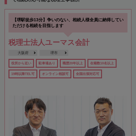
【堺駅徒歩13分】争いのない、相続人様全員に納得してい
ただける相続を目指します
税理士法人ユーマス会計
大阪府
堺市
役所から近い
駐車場あり
職歴20年以上
在籍数10名以上
19時以降TEL可
オンライン相談可
全国出張対応可