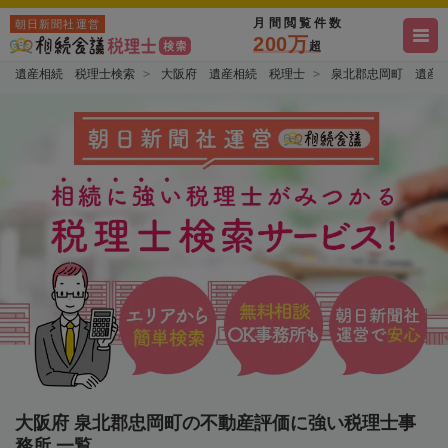
月間閲覧件数
朝日新聞社運営
200万
超
遺産相続 税理士検索
大阪府 遺産相続 税理士
泉北郡忠岡町 遺産
大阪府 泉北郡忠岡町の不動産評価に強い税理士事
務所 一覧