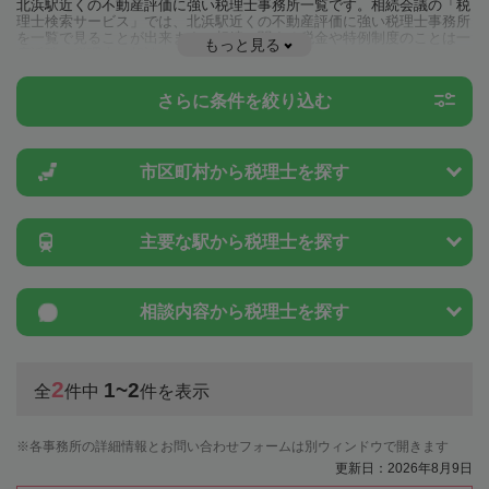
北浜駅近くの不動産評価に強い税理士事務所一覧です。相続会議の「税
理士検索サービス」では、北浜駅近くの不動産評価に強い税理士事務所
を一覧で見ることが出来ます。相続に関する税金や特例制度のことは一
もっと見る
度近隣の税理士に相談してみましょう。
さらに条件を絞り込む
市区町村から
税理士を探す
主要な駅から
税理士を探す
相談内容から
税理士を探す
2
1~2
全
件中
件を表示
各事務所の詳細情報とお問い合わせフォームは別ウィンドウで開きます
更新日：2026年8月9日