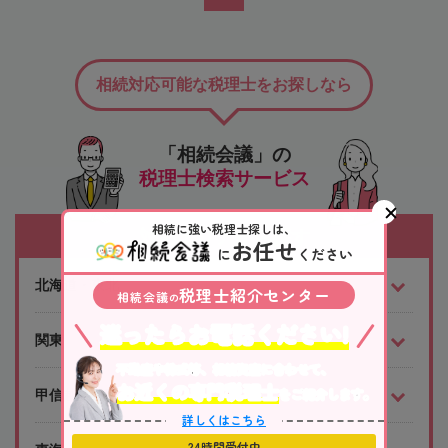
相続対応可能な税理士をお探しなら
「相続会議」の
税理士検索サービス
相続に強い税理士探しは、
対応エリアから探す
お任せ
に
ください
北海道・東北
税理士紹介センター
相続会議
の
迷ったらお電話ください!
関東
不動産や株式等、相続資産に合わせて、
お近くの専門税理士
をご紹介します。
甲信越・北陸
詳しくはこちら
24時間受付中