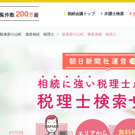
200
相続会議トップ
弁護士検索
覧件数
万
超
駿東郡小山町 遺産相続 税理士
駿東郡小山町 事業承継 税理士