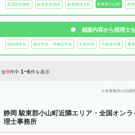
駿東郡小山町
賀茂郡松崎町
駿東郡長泉町
駿東郡清水町
周智
相談内容から
税理士
相続税申告
確定申告・準確定申告
生前対策
不動産評価
事
6
1~6
全
件中
件を表示
各事務所の詳細
静岡 駿東郡小山町近隣エリア・全国オン
理士事務所