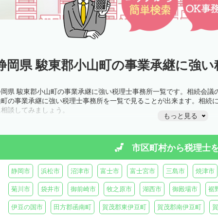
静岡県 駿東郡小山町の事業承継に強い
静岡県 駿東郡小山町の事業承継に強い税理士事務所一覧です。相続会議
山町の事業承継に強い税理士事務所を一覧で見ることが出来ます。相続
に相談してみましょう。
もっと見る
市区町村から
税理士
静岡市
浜松市
沼津市
富士市
富士宮市
三島市
焼津市
菊川市
袋井市
御前崎市
牧之原市
湖西市
御殿場市
裾
伊豆の国市
田方郡函南町
賀茂郡東伊豆町
賀茂郡南伊豆町