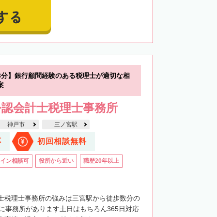
する
3分】銀行顧問経験のある税理士が適切な相
案
公認会計士税理士事務所
神戸市
三ノ宮駅
応
初回相談無料
イン相談可
役所から近い
職歴20年以上
士税理士事務所の強みは三宮駅から徒歩数分の
階に事務所があります土日はもちろん365日対応