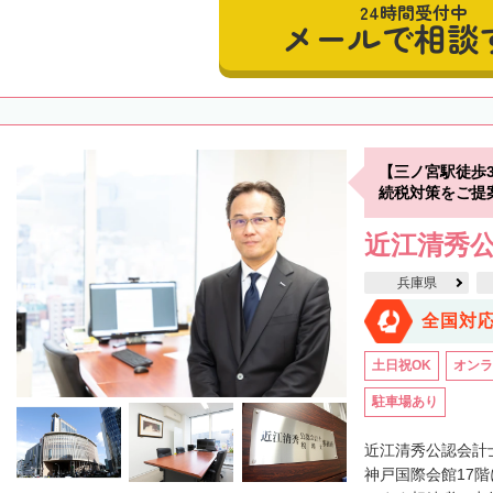
24時間受付中
メールで相談
【三ノ宮駅徒歩
続税対策をご提
近江清秀
兵庫県
全国対
土日祝OK
オンラ
駐車場あり
近江清秀公認会計
神戸国際会館17