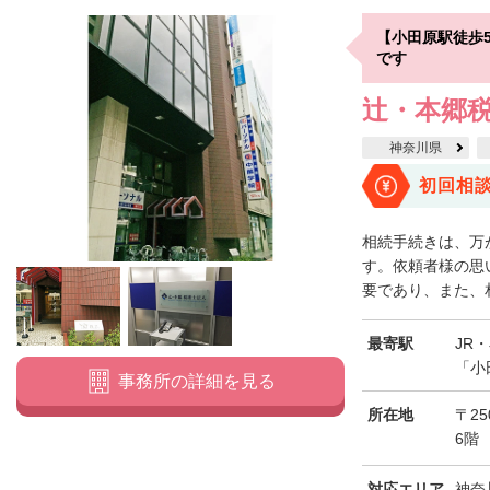
【小田原駅徒歩
です
辻・本郷税
神奈川県
初回相
相続手続きは、万
す。依頼者様の思
要であり、また、相
最寄駅
JR
「小
事務所の詳細を見る
所在地
〒25
6階
対応エリア
神奈