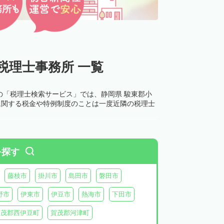
税理士事務所 一覧
の「税理士検索サービス」では、静岡県 駿東郡小
に関する税金や特例制度のことは一度近隣の税理士
を探す
藤枝市
掛川市
島田市
磐田市
野市
伊東市
伊豆市
熱海市
下田市
賀茂郡西伊豆町
賀茂郡河津町