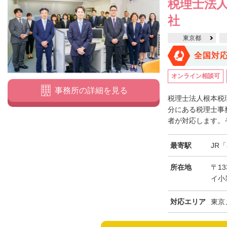
税理士法人
社
東京都
全国対
オンライン相談可
事務所の詳細を見る
税理士法人根本税
分にある税理士事
者が対応します。そ
最寄駅
JR
所在地
〒13
イ小
対応エリア
東京