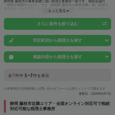
静岡県 藤枝市の事業承継に強い税理士事務所一覧です。相続会議の
「税理士検索サービス」では、静岡県 藤枝市の事業承継に強い税理士
事務所を一覧で見ることが出来ます。相続に関する税金や特例制度のこ
もっと見る
とは一度近隣の税理士に相談してみましょう。
さらに条件を絞り込む
市区町村から
税理士を探す
相談内容から
税理士を探す
7
1~7
全
件中
件を表示
各事務所の詳細情報とお問い合わせフォームは別ウィンドウで開きます
更新日：2026年8月7日
静岡 藤枝市近隣エリア・全国オンライン対応可で相続
対応可能な税理士事務所