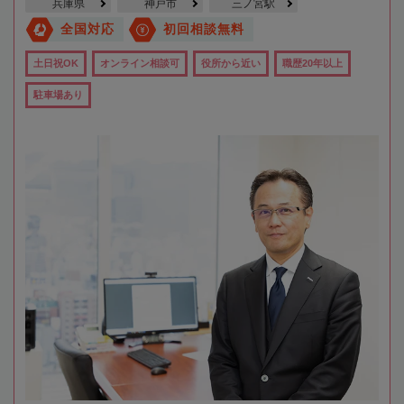
兵庫県
神戸市
三ノ宮駅
全国対応
初回相談無料
土日祝OK
オンライン相談可
役所から近い
職歴20年以上
駐車場あり