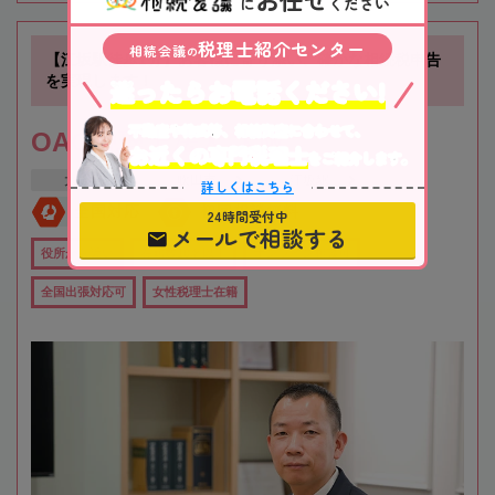
に
ください
税理士紹介センター
相続会議
の
【江坂駅徒歩1分】お客様に寄り添い、確かな相続税申告
を実現します！
迷ったらお電話ください!
不動産や株式等、相続資産に合わせて、
OAG税理士法人 大阪
お近くの専門税理士
をご紹介します。
大阪府
吹田市
江坂駅
詳しくはこちら
全国対応
初回相談無料
24時間受付中
メールで相談する
役所から近い
在籍数10名以上
オンライン相談可
全国出張対応可
女性税理士在籍