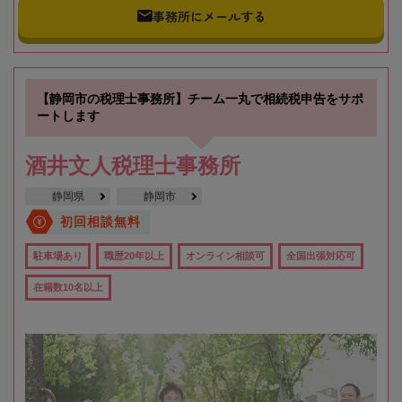
事務所にメールする
【静岡市の税理士事務所】チーム一丸で相続税申告をサポ
ートします
酒井文人税理士事務所
静岡県
静岡市
初回相談無料
駐車場あり
職歴20年以上
オンライン相談可
全国出張対応可
在籍数10名以上