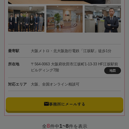
最寄駅
大阪メトロ・北大阪急行電鉄「江坂駅」徒歩1分
所在地
〒564-0063 大阪府吹田市江坂町1-13-33 HF江坂駅前
ビルディング7階
地図
対応エリア
大阪、全国オンライン相談可
事務所にメールする
8
1~8
全
件中
件を表示