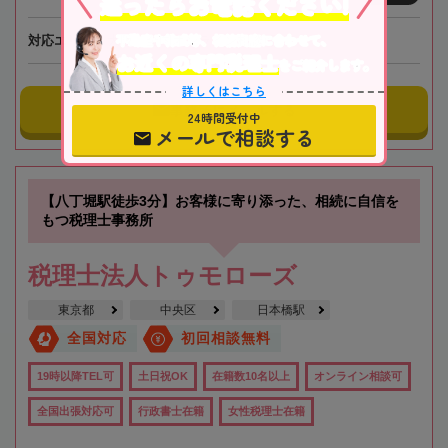
迷ったらお電話ください!
不動産や株式等、相続資産に合わせて、
対応エリア
大阪、全国オンライン相談可
お近くの専門税理士
をご紹介します。
詳しくはこちら
事務所にメールする
24時間受付中
メールで相談する
【八丁堀駅徒歩3分】お客様に寄り添った、相続に自信を
もつ税理士事務所
税理士法人トゥモローズ
東京都
中央区
日本橋駅
全国対応
初回相談無料
19時以降TEL可
土日祝OK
在籍数10名以上
オンライン相談可
全国出張対応可
行政書士在籍
女性税理士在籍