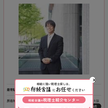
相続に強い税理士探しは、
お任せ
に
ください
最寄駅
阪急電鉄「南方駅」徒歩1分
税理士紹介センター
相続会議
の
所在地
〒532-0011 大阪府大阪市淀川区西中島3-15-7 新大阪
プリンスビル4階
地図