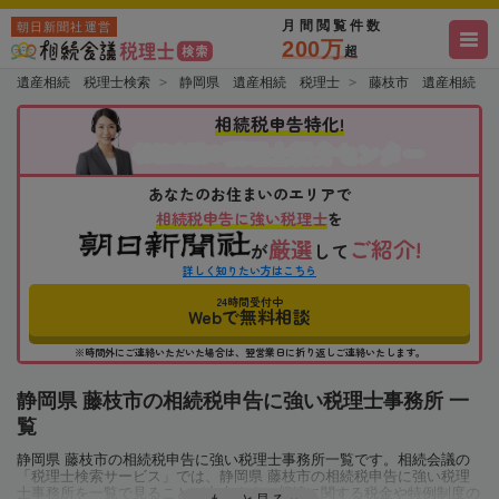
月間閲覧件数
朝日新聞社運営
200万
超
遺産相続 税理士検索
静岡県 遺産相続 税理士
藤枝市 遺産相続 
相続税申告特化!
税理士紹介センター
相続会議の
あなたのお住まいのエリアで
相続税申告に強い税理士
を
厳選
ご紹介!
が
して
詳しく知りたい方はこちら
24時間受付中
Webで無料相談
※時間外にご連絡いただいた場合は、翌営業日に折り返しご連絡いたします。
静岡県 藤枝市の相続税申告に強い税理士事務所 一
覧
静岡県 藤枝市の相続税申告に強い税理士事務所一覧です。相続会議の
「税理士検索サービス」では、静岡県 藤枝市の相続税申告に強い税理
士事務所を一覧で見ることが出来ます。相続に関する税金や特例制度の