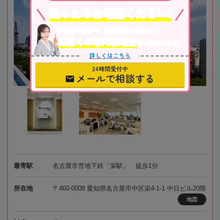
迷ったらお電話ください!
不動産や株式等、相続資産に合わせて、
お近くの専門税理士
をご紹介します。
詳しくはこちら
24時間受付中
メールで相談する
最寄駅
名古屋市営地下鉄「栄駅」 徒歩1分
所在地
〒460-0008 愛知県名古屋市中区栄4-1-1 中日ビル20階
地図