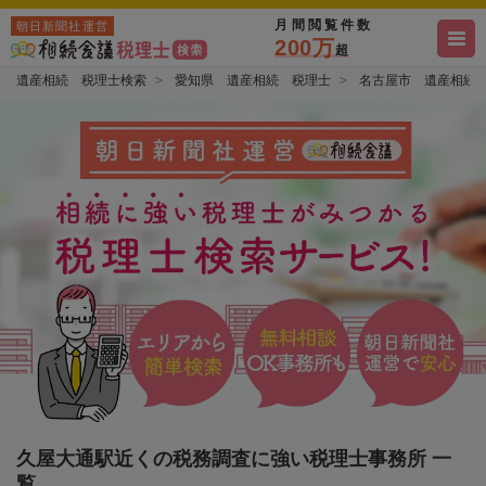
月間閲覧件数
朝日新聞社運営
200万
超
遺産相続 税理士検索
愛知県 遺産相続 税理士
名古屋市 遺産相続
久屋大通駅近くの税務調査に強い税理士事務所 一
覧