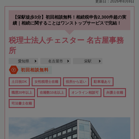
更新日：2026年8月8日
【栄駅徒歩3分】初回相談無料！相続税申告2,300件超の実
績｜相続に関することはワンストップサービスで完結！
税理士法人チェスター 名古屋事務
所
愛知県
名古屋市
栄駅
初回相談無料
土日祝OK
女性税理士在籍
役所から近い
駐車場あり
職歴20年以上
在籍数10名以上
オンライン相談可
弁護士在籍
司法書士在籍