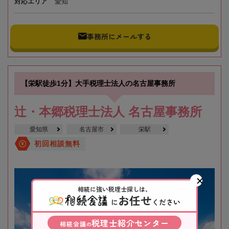
対応エリア
愛知
事務所にメールする
【栄駅徒歩1分】大手税理士法人の名古屋事務所
辻・本郷税理士法人 名古屋事務所
愛知県
名古屋市
栄駅
初回相談無料
相続に強い税理士探しは、
お任せ
に
ください
税理士紹介センター
相続会議
の