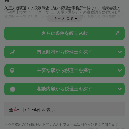
久屋大通駅近くの税務調査に強い税理士事務所一覧です。相続会議の
「税理士検索サービス」では、久屋大通駅近くの税務調査に強い税理士
事務所を一覧で見ることが出来ます。相続に関する税金や特例制度のこ
もっと見る
とは一度近隣の税理士に相談してみましょう。
さらに条件を絞り込む
市区町村から
税理士を探す
主要な駅から
税理士を探す
相談内容から
税理士を探す
4
1~4
全
件中
件を表示
各事務所の詳細情報とお問い合わせフォームは別ウィンドウで開きます