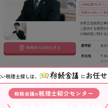
19時以降TEL可
役所から近い
駐
水野正也税理士事
ご提供する税理士
の相続税に関するお
最寄駅
名古
事務所の詳細を見る
所在地
〒45
イツ
お任せ
対応エリア
愛知
強い税理士探しは、
に
24時間受付中
メールで相談
税理士紹介センター
相続会議
の
迷ったらお電話ください!