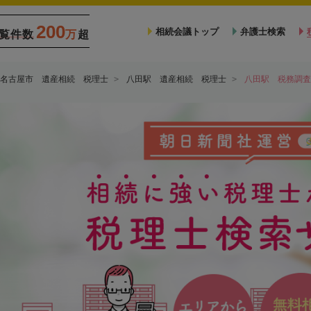
200
相続会議トップ
弁護士検索
覧件数
万
超
名古屋市 遺産相続 税理士
八田駅 遺産相続 税理士
八田駅 税務調査