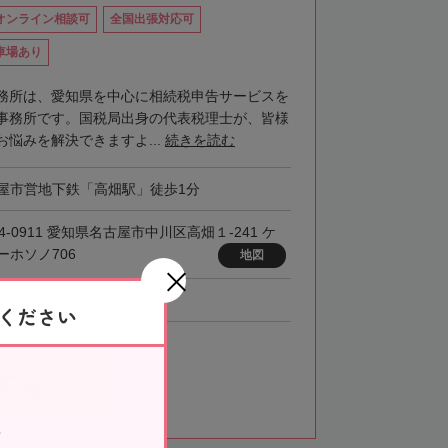
オンライン相談可
全国出張対応可
車場あり
務所は、愛知県を中心に相続税申告サービスを
事務所です。国税局出身の代表税理士が、皆様
悩みを解決できますよ...
続きを読む
屋市営地下鉄「高畑駅」徒歩1分
4-0911 愛知県名古屋市中川区高畑１-241 ケ
ーホソノ706
地図
ください
する