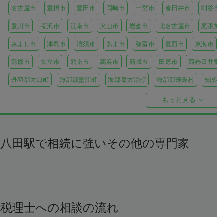
名古屋市
豊橋市
豊田市
岡崎市
一宮市
春日井市
刈谷
豊川市
稲沢市
江南市
犬山市
岩倉市
北名古屋市
尾張
みよし市
津島市
清須市
あま市
弥富市
愛西市
東海市
蒲郡市
知立市
碧南市
高浜市
新城市
田原市
西春日井
丹羽郡大口町
海部郡蟹江町
海部郡大治町
海部郡飛島村
知
知多郡美浜町
知多郡南知多町
額田郡幸田町
北設楽郡設楽町
もっと見る
八田駅で相続に強いその他の専門家
税理士への相談の流れ