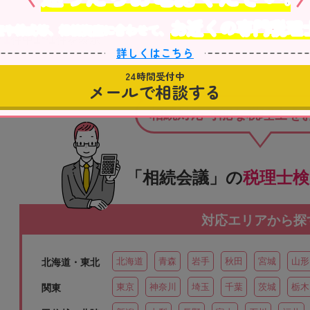
お近くの専門税理
産や株式等、相続資産に合わせて、
1
1~1
全
件中
件を表示
詳しくはこちら
24時間受付中
メールで相談する
相続対応可能な税理士を
「相続会議」の
税理士
対応エリアから探
北海道
青森
岩手
秋田
宮城
山形
北海道・東北
東京
神奈川
埼玉
千葉
茨城
栃木
関東