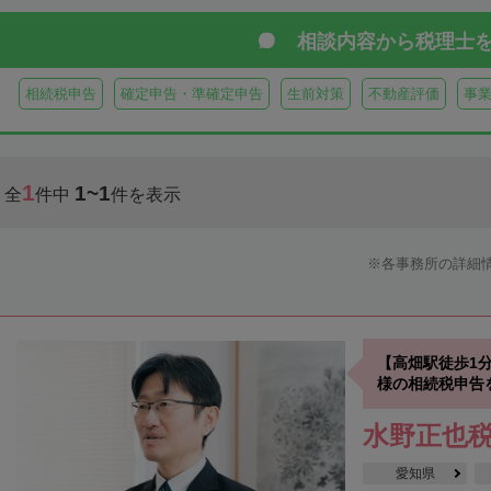
相談内容から
税理士
相続税申告
確定申告・準確定申告
生前対策
不動産評価
事
1
1~1
全
件中
件を表示
各事務所の詳細
【高畑駅徒歩1
様の相続税申告
水野正也
愛知県