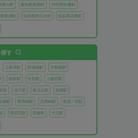
郡豊山町
愛知郡東郷町
丹羽郡扶桑町
多郡東浦町
知多郡阿久比町
知多郡武豊町
北設楽郡東栄町
北設楽郡豊根村
を探す
上前津駅
新瑞橋駅
大曽根駅
駅
植田駅
伏見駅
上飯田駅
町駅
池下駅
覚王山駅
高畑駅
生橋駅
東岡崎駅
北岡崎駅
尾張一宮駅
駅
国府宮駅
西春駅
七宝駅