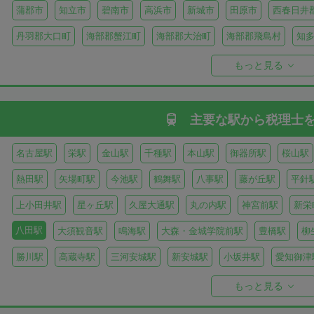
蒲郡市
知立市
碧南市
高浜市
新城市
田原市
西春日井
丹羽郡大口町
海部郡蟹江町
海部郡大治町
海部郡飛島村
知
知多郡美浜町
知多郡南知多町
額田郡幸田町
北設楽郡設楽町
もっと見る
主要な駅から
税理士
名古屋駅
栄駅
金山駅
千種駅
本山駅
御器所駅
桜山駅
熱田駅
矢場町駅
今池駅
鶴舞駅
八事駅
藤が丘駅
平針
上小田井駅
星ヶ丘駅
久屋大通駅
丸の内駅
神宮前駅
新栄
八田駅
大須観音駅
鳴海駅
大森・金城学院前駅
豊橋駅
柳
勝川駅
高蔵寺駅
三河安城駅
新安城駅
小坂井駅
愛知御津
甚目寺駅
佐屋駅
太田川駅
もっと見る