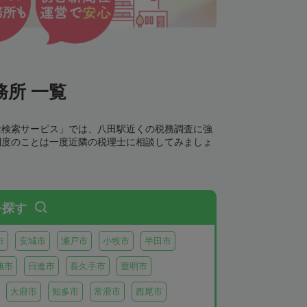
所 一覧
士検索サービス」では、八田駅近くの税務調査に強
制度のことは一度近隣の税理士に相談してみましょ
を探す
市
安城市
瀬戸市
小牧市
半田市
旭市
日進市
長久手市
豊明市
大府市
知多市
常滑市
西尾市