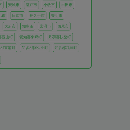
市
安城市
瀬戸市
小牧市
半田市
旭市
日進市
長久手市
豊明市
大府市
知多市
常滑市
西尾市
郡豊山町
愛知郡東郷町
丹羽郡扶桑町
多郡東浦町
知多郡阿久比町
知多郡武豊町
北設楽郡東栄町
北設楽郡豊根村