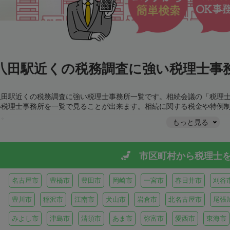
八田駅近くの税務調査に強い税理士事務
八田駅近くの税務調査に強い税理士事務所一覧です。相続会議の「税理
い税理士事務所を一覧で見ることが出来ます。相続に関する税金や特例
う。
もっと見る
市区町村から
税理士
名古屋市
豊橋市
豊田市
岡崎市
一宮市
春日井市
刈谷
豊川市
稲沢市
江南市
犬山市
岩倉市
北名古屋市
尾張
みよし市
津島市
清須市
あま市
弥富市
愛西市
東海市