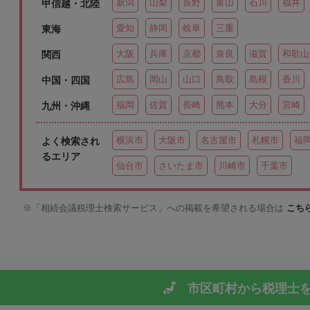
新潟
山梨
長野
富山
石川
福井
甲信越・北陸
愛知
静岡
岐阜
三重
東海
大阪
兵庫
京都
奈良
滋賀
和歌山
関西
広島
岡山
山口
鳥取
島根
香川
中国・四国
福岡
佐賀
長崎
熊本
大分
宮崎
九州・沖縄
横浜市
大阪市
名古屋市
札幌市
福
よく検索され
るエリア
仙台市
さいたま市
川崎市
千葉市
「相続会議税理士検索サービス」への掲載を希望される場合は
こち
市区町村から
税理士