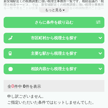
新安城駅近くの税務調査に強い税理士事務所一覧です。相続会議の「税
理士検索サービス」では、新安城駅近くの税務調査に強い税理士事務所
を一覧で見ることが出来ます。相続に関する税金や特例制度のことは一
もっと見る
度近隣の税理士に相談してみましょう。
さらに条件を絞り込む
市区町村から
税理士を探す
主要な駅から
税理士を探す
相談内容から
税理士を探す
0
0
全
件中
件を表示
申し訳ございません。
ご指定いただいた条件ではヒットしませんでした。