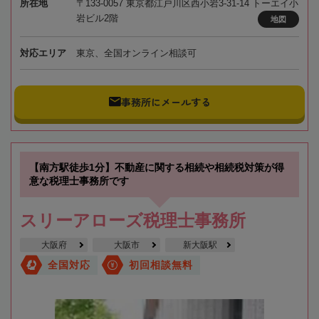
所在地
〒133-0057 東京都江戸川区西小岩3-31-14 トーエイ小
岩ビル2階
地図
対応エリア
東京、全国オンライン相談可
事務所にメールする
【南方駅徒歩1分】不動産に関する相続や相続税対策が得
意な税理士事務所です
スリーアローズ税理士事務所
大阪府
大阪市
新大阪駅
全国対応
初回相談無料