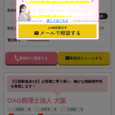
不動産や株式等、相続資産に合わせて、
所在地
〒104-0032 東京都中央区八丁堀4-3-5 京橋宝町
お近くの専門税理士
をご紹介します。
PREX6階
地図
詳しくはこちら
24時間受付中
対応エリア
東京、埼玉、神奈川、千葉、全国オンライン相談可
メールで相談する
050-5268-8565
電話番号
事務所に電話する
事務所にメールする
【江坂駅徒歩1分】お客様に寄り添い、確かな相続税申告
を実現します！
OAG税理士法人 大阪
大阪府
吹田市
江坂駅