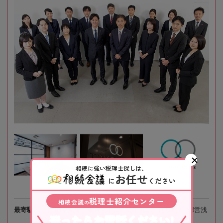
相続に強い税理士探しは、
お任せ
に
ください
税理士紹介センター
相続会議
の
最寄駅
JR京葉線、東京メトロ「八丁堀駅」徒歩3分、都営浅
迷ったらお電話ください!
草線「宝町駅」徒歩4分