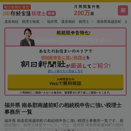
月間閲覧件数
朝日新聞社運営
200万
超
遺産相続 税理士検索
福井県 遺産相続 税理士
南条郡南越前町 遺
相続税申告特化!
税理士紹介センター
相続会議の
あなたのお住まいのエリアで
相続税申告に強い税理士
を
厳選
ご紹介!
が
して
詳しく知りたい方はこちら
24時間受付中
Webで無料相談
※時間外にご連絡いただいた場合は、翌営業日に折り返しご連絡いたします。
福井県 南条郡南越前町の相続税申告に強い税理士
事務所 一覧
福井県 南条郡南越前町の相続税申告に強い税理士事務所一覧です。相
続会議の「税理士検索サービス」では、福井県 南条郡南越前町の相続
税申告に強い税理士事務所を一覧で見ることが出来ます。相続に関する