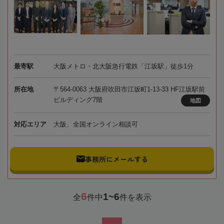
最寄駅
大阪メトロ・北大阪急行電鉄「江坂駅」徒歩1分
所在地
〒564-0063 大阪府吹田市江坂町1-13-33 HF江坂駅前
ビルディング7階
地図
対応エリア
大阪、全国オンライン相談可
事務所にメールする
6
1~6
全
件中
件を表示