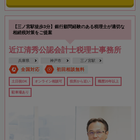
【三ノ宮駅徒歩3分】銀行顧問経験のある税理士が適切な
相続税対策をご提案
近江清秀公認会計士税理士事務所
兵庫県
神戸市
三ノ宮駅
全国対応
初回相談無料
土日祝OK
オンライン相談可
役所から近い
職歴20年以上
駐車場あり