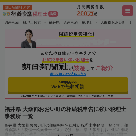
月間閲覧件数
朝日新聞社運営
200万
超
遺産相続 税理士検索
福井県 遺産相続 税理士
大飯郡おおい町 遺
相続税申告特化!
税理士紹介センター
相続会議の
あなたのお住まいのエリアで
相続税申告に強い税理士
を
厳選
ご紹介!
が
して
詳しく知りたい方はこちら
24時間受付中
Webで無料相談
※時間外にご連絡いただいた場合は、翌営業日に折り返しご連絡いたします。
福井県 大飯郡おおい町の相続税申告に強い税理士
事務所 一覧
福井県 大飯郡おおい町の相続税申告に強い税理士事務所一覧です。相
続会議の「税理士検索サービス」では、福井県 大飯郡おおい町の相続
税申告に強い税理士事務所を一覧で見ることが出来ます。相続に関する