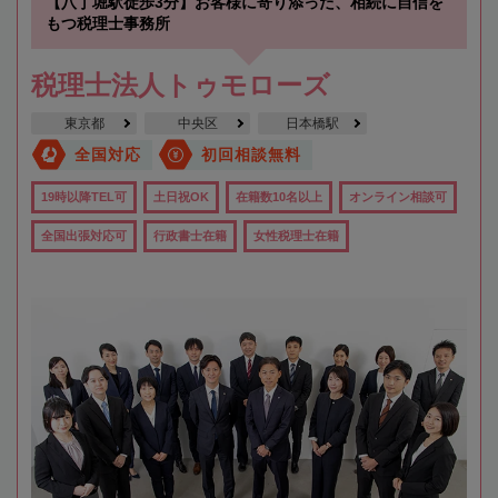
【八丁堀駅徒歩3分】お客様に寄り添った、相続に自信を
もつ税理士事務所
税理士法人トゥモローズ
東京都
中央区
日本橋駅
全国対応
初回相談無料
19時以降TEL可
土日祝OK
在籍数10名以上
オンライン相談可
全国出張対応可
行政書士在籍
女性税理士在籍