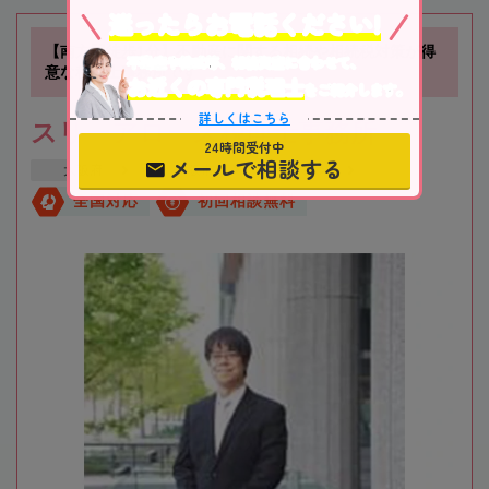
迷ったらお電話ください!
【南方駅徒歩1分】不動産に関する相続や相続税対策が得
不動産や株式等、相続資産に合わせて、
意な税理士事務所です
お近くの専門税理士
をご紹介します。
詳しくはこちら
スリーアローズ税理士事務所
24時間受付中
メールで相談する
大阪府
大阪市
新大阪駅
全国対応
初回相談無料