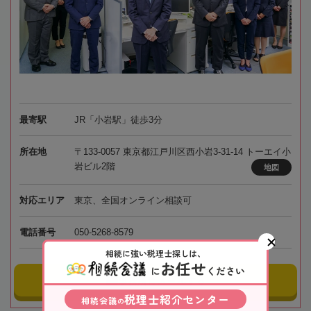
最寄駅
JR「小岩駅」徒歩3分
所在地
〒133-0057 東京都江戸川区西小岩3-31-14 トーエイ小
岩ビル2階
地図
対応エリア
東京、全国オンライン相談可
電話番号
050-5268-8579
相続に強い税理士探しは、
お任せ
に
ください
事務所にメールする
税理士紹介センター
相続会議
の