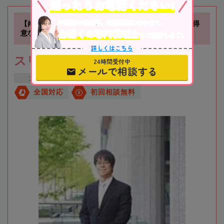
迷ったらお電話ください!
不動産や株式等、相続資産に合わせて、
【南方駅徒歩1分】不動産に関する相続や相続税対策が得
お近くの専門税理士
意な税理士事務所です
をご紹介します。
詳しくはこちら
スリーアローズ税理士事務所
24時間受付中
メールで相談する
大阪府
大阪市
新大阪駅
全国対応
初回相談無料