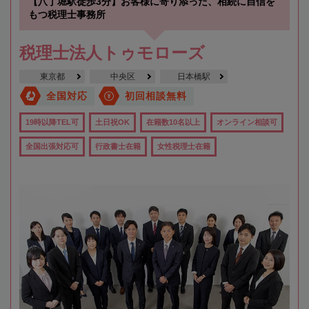
【八丁堀駅徒歩3分】お客様に寄り添った、相続に自信を
もつ税理士事務所
税理士法人トゥモローズ
東京都
中央区
日本橋駅
全国対応
初回相談無料
19時以降TEL可
土日祝OK
在籍数10名以上
オンライン相談可
全国出張対応可
行政書士在籍
女性税理士在籍