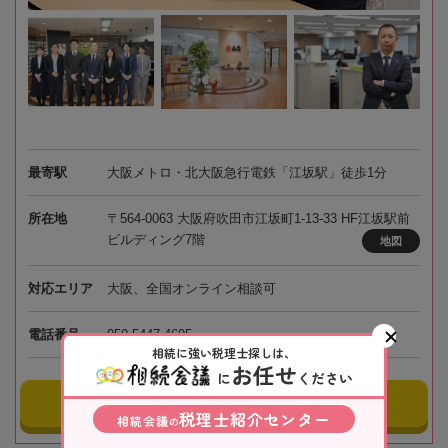
最寄駅
大阪メトロ・北大阪急行電鉄「江坂駅」徒歩1分
所在地
〒564-0063 大阪府吹田市江坂町1-13-33 HF江坂駅前
ビルディング7階
地図
対応エリア
大阪、全国オンライン相談可
電話番号
050-5447-4695
相続に強い税理士探しは、
お任せ
に
ください
事務所にメールする
税理士紹介センター
相続会議
の