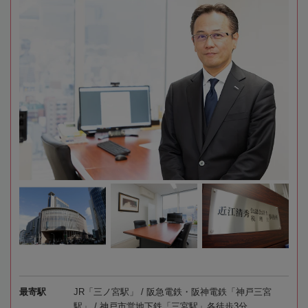
最寄駅
JR「三ノ宮駅」 / 阪急電鉄・阪神電鉄「神戸三宮
駅」 / 神戸市営地下鉄「三宮駅」各徒歩3分