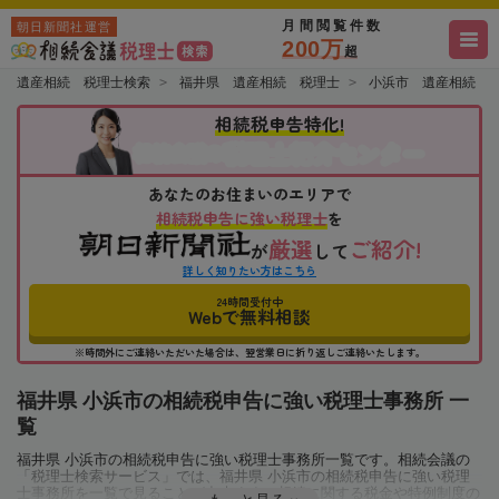
月間閲覧件数
朝日新聞社運営
200万
超
遺産相続 税理士検索
福井県 遺産相続 税理士
小浜市 遺産相続 
相続税申告特化!
税理士紹介センター
相続会議の
あなたのお住まいのエリアで
相続税申告に強い税理士
を
厳選
ご紹介!
が
して
詳しく知りたい方はこちら
24時間受付中
Webで無料相談
※時間外にご連絡いただいた場合は、翌営業日に折り返しご連絡いたします。
福井県 小浜市の相続税申告に強い税理士事務所 一
覧
福井県 小浜市の相続税申告に強い税理士事務所一覧です。相続会議の
「税理士検索サービス」では、福井県 小浜市の相続税申告に強い税理
士事務所を一覧で見ることが出来ます。相続に関する税金や特例制度の