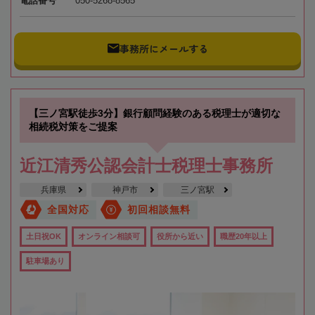
電話番号
050-5268-8565
事務所にメールする
【三ノ宮駅徒歩3分】銀行顧問経験のある税理士が適切な
相続税対策をご提案
近江清秀公認会計士税理士事務所
兵庫県
神戸市
三ノ宮駅
全国対応
初回相談無料
土日祝OK
オンライン相談可
役所から近い
職歴20年以上
駐車場あり