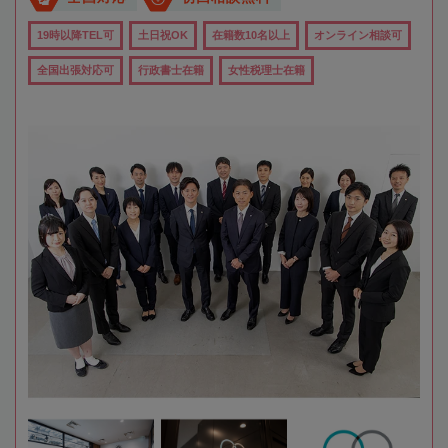
19時以降TEL可
土日祝OK
在籍数10名以上
オンライン相談可
全国出張対応可
行政書士在籍
女性税理士在籍