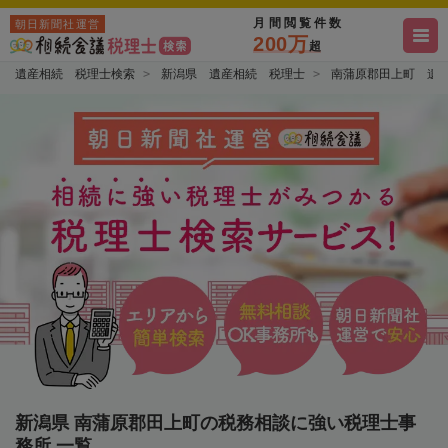
月間閲覧件数
朝日新聞社運営
200万
超
遺産相続 税理士検索
新潟県 遺産相続 税理士
南蒲原郡田上町 遺
新潟県 南蒲原郡田上町の税務相談に強い税理士事
務所 一覧