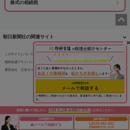
株式の相続税
朝日新聞社の関連サイト
税理士紹介センター
の
このサイトについて
サイトポリシー
相続会議利用規約
お電話ください!
迷
っ
た
ら
相続会議プライバシーポリシー
利用者情報の外部送信
プライバシーポータル
近くに良い事務所がなかったときも、
運営会社
広告ガイド
お問い合わせ
お近くの事務所
私たちがお探し
を、
します !
24時間受付中
メールで相談する
※時間外にご連絡いただいた場合は、翌営業日に折り返しご連絡いたしま
す。
朝日新聞社運営の相続会議
税理士選びに悩んだら、
にお任せください
Copyright© The Asahi Shimbun Company. All Rights Reserved.
24時間受付中
無料電話する
0120-402-092
メールで相談する
営業時間10:00~19:00