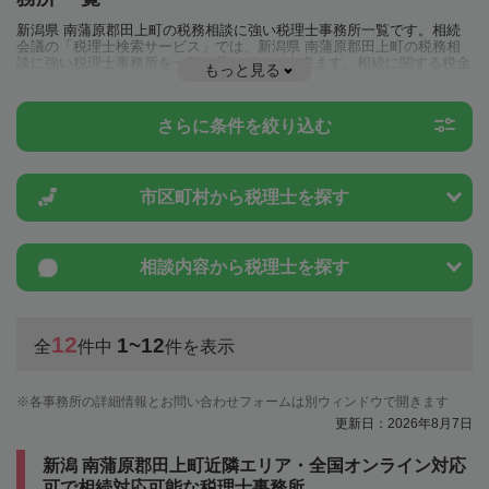
新潟県 南蒲原郡田上町の税務相談に強い税理士事務所一覧です。相続
会議の「税理士検索サービス」では、新潟県 南蒲原郡田上町の税務相
談に強い税理士事務所を一覧で見ることが出来ます。相続に関する税金
もっと見る
や特例制度のことは一度近隣の税理士に相談してみましょう。
さらに条件を絞り込む
市区町村から
税理士を探す
相談内容から
税理士を探す
12
1~12
全
件中
件を表示
各事務所の詳細情報とお問い合わせフォームは別ウィンドウで開きます
更新日：2026年8月7日
新潟 南蒲原郡田上町近隣エリア・全国オンライン対応
可で相続対応可能な税理士事務所