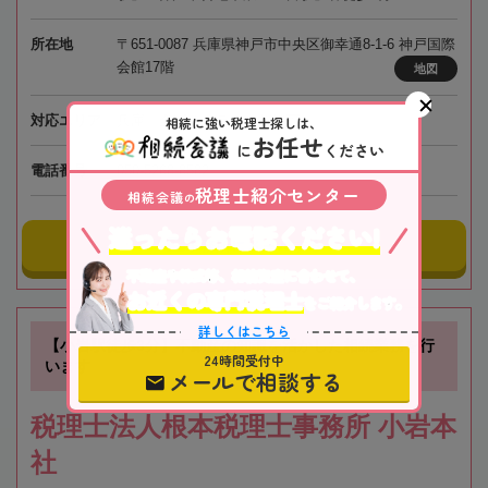
所在地
〒651-0087 兵庫県神戸市中央区御幸通8-1-6 神戸国際
会館17階
地図
対応エリア
兵庫、全国オンライン相談可
相続に強い税理士探しは、
お任せ
に
ください
電話番号
050-5268-8582
税理士紹介センター
相続会議
の
迷ったらお電話ください!
事務所にメールする
不動産や株式等、相続資産に合わせて、
お近くの専門税理士
をご紹介します。
詳しくはこちら
【小岩駅徒歩3分】不動産の知識を活かした相続業務を行
24時間受付中
います
メールで相談する
税理士法人根本税理士事務所 小岩本
社