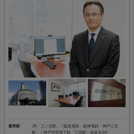
最寄駅
JR「三ノ宮駅」 / 阪急電鉄・阪神電鉄「神戸三宮
駅」 / 神戸市営地下鉄「三宮駅」各徒歩3分