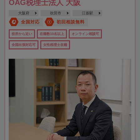
OAG税理士法人 大阪
大阪府
吹田市
江坂駅
全国対応
初回相談無料
役所から近い
在籍数10名以上
オンライン相談可
全国出張対応可
女性税理士在籍