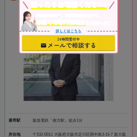
迷ったらお電話ください!
不動産や株式等、相続資産に合わせて、
お近くの専門税理士
をご紹介します。
詳しくはこちら
24時間受付中
メールで相談する
最寄駅
阪急電鉄「南方駅」徒歩1分
所在地
〒532-0011 大阪府大阪市淀川区西中島3-15-7 新大阪