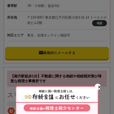
最寄駅
JR「小岩駅」徒歩3分
所在地
〒133-0057 東京都江戸川区西小岩3-31-14 トーエイ小
岩ビル2階
地図
対応エリア
東京、全国オンライン相談可
事務所にメールする
【南方駅徒歩1分】不動産に関する相続や相続税対策が得
意な税理士事務所です
相続に強い税理士探しは、
スリーアローズ税理士事務所
お任せ
に
ください
大阪府
大阪市
新大阪駅
税理士紹介センター
相続会議
の
全国対応
初回相談無料