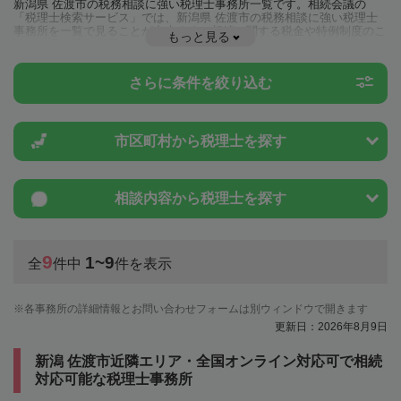
新潟県 佐渡市の税務相談に強い税理士事務所一覧です。相続会議の
「税理士検索サービス」では、新潟県 佐渡市の税務相談に強い税理士
事務所を一覧で見ることが出来ます。相続に関する税金や特例制度のこ
もっと見る
とは一度近隣の税理士に相談してみましょう。
さらに条件を絞り込む
市区町村から
税理士を探す
相談内容から
税理士を探す
9
1~9
全
件中
件を表示
各事務所の詳細情報とお問い合わせフォームは別ウィンドウで開きます
更新日：2026年8月9日
新潟 佐渡市近隣エリア・全国オンライン対応可で相続
対応可能な税理士事務所