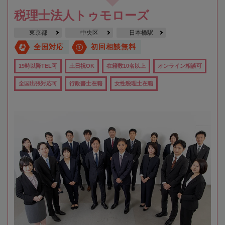
税理士法人トゥモローズ
東京都
中央区
日本橋駅
全国対応
初回相談無料
19時以降TEL可
土日祝OK
在籍数10名以上
オンライン相談可
全国出張対応可
行政書士在籍
女性税理士在籍