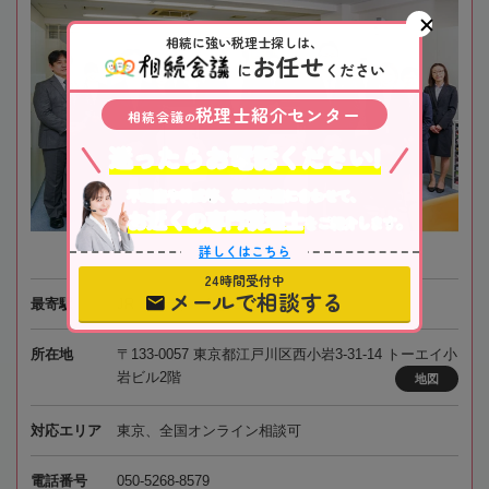
相続に強い税理士探しは、
お任せ
に
ください
税理士紹介センター
相続会議
の
迷ったらお電話ください!
不動産や株式等、相続資産に合わせて、
お近くの専門税理士
をご紹介します。
詳しくはこちら
24時間受付中
メールで相談する
最寄駅
JR「小岩駅」徒歩3分
所在地
〒133-0057 東京都江戸川区西小岩3-31-14 トーエイ小
岩ビル2階
地図
対応エリア
東京、全国オンライン相談可
電話番号
050-5268-8579