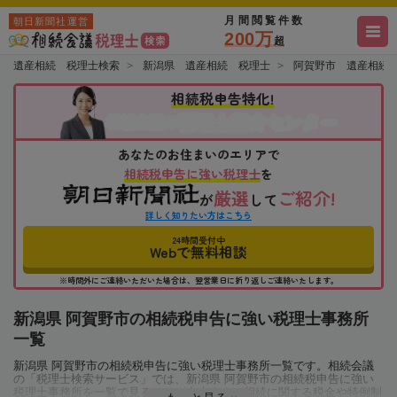
月間閲覧件数
朝日新聞社運営
200万
超
遺産相続 税理士検索
新潟県 遺産相続 税理士
阿賀野市 遺産相続
相続税申告特化!
税理士紹介センター
相続会議の
あなたのお住まいのエリアで
相続税申告に強い税理士
を
厳選
ご紹介!
が
して
詳しく知りたい方はこちら
24時間受付中
Webで無料相談
※時間外にご連絡いただいた場合は、翌営業日に折り返しご連絡いたします。
新潟県 阿賀野市の相続税申告に強い税理士事務所
一覧
新潟県 阿賀野市の相続税申告に強い税理士事務所一覧です。相続会議
の「税理士検索サービス」では、新潟県 阿賀野市の相続税申告に強い
税理士事務所を一覧で見ることが出来ます。相続に関する税金や特例制