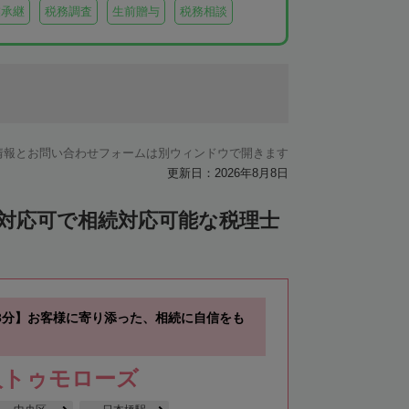
業承継
税務調査
生前贈与
税務相談
情報とお問い合わせフォームは別ウィンドウで開きます
更新日：2026年8月8日
ン対応可で相続対応可能な税理士
3分】お客様に寄り添った、相続に自信をも
人トゥモローズ