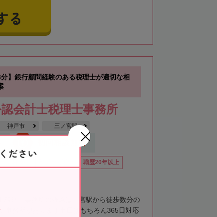
する
3分】銀行顧問経験のある税理士が適切な相
案
公認会計士税理士事務所
神戸市
三ノ宮駅
応
初回相談無料
ください
イン相談可
役所から近い
職歴20年以上
士税理士事務所の強みは三宮駅から徒歩数分の
階に事務所があります土日はもちろん365日対応