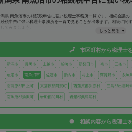
新潟県 南魚沼市の相続税申告に強い税理士事務所一覧です。相続会議の
相続税申告に強い税理士事務所を一覧で見ることが出来ます。相続に関
談してみましょう。
もっと見る
市区町村から
税理士
新潟市
長岡市
上越市
柏崎市
新発田市
燕市
三条市
南魚沼市
魚沼市
佐渡市
胎内市
村上市
阿賀野市
糸魚
南蒲原郡田上町
東蒲原郡阿賀町
西蒲原郡弥彦村
三島郡出雲崎
南魚沼郡湯沢町
岩船郡関川村
岩船郡粟島浦村
相談内容から
税理士