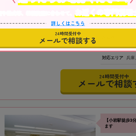
します相続税の申告
事務所の詳細を見る
お近くの専門税理
産や株式等、相続資産に合わせて、
最寄駅
JR
詳しくはこちら
駅」
24時間受付中
所在地
〒65
メールで相談する
国際
対応エリア
兵庫
24時間受付中
メールで相談
【小岩駅徒歩3
ます