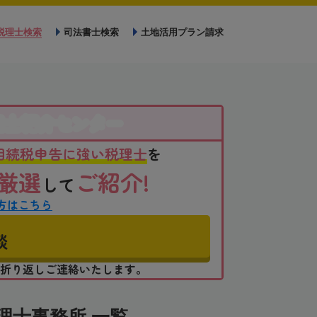
税理士検索
司法書士検索
土地活用プラン請求
理士紹介センター
相続税申告に強い税理士
を
厳選
ご紹介!
して
方はこちら
談
折り返しご連絡いたします。
理士事務所 一覧