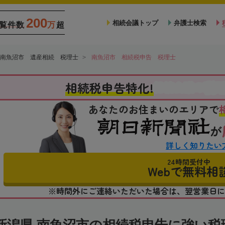
200
相続会議トップ
弁護士検索
覧件数
万
超
南魚沼市 遺産相続 税理士
南魚沼市 相続税申告 税理士
税
相続税申告特化!
相続会議の
あなたのお住まいのエリアで
が
詳しく知りたい
24時間受付中
Webで無料相
※時間外にご連絡いただいた場合は、翌営業日に
新潟県 南魚沼市の相続税申告に強い税