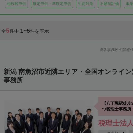
相続税申告
確定申告・準確定申告
生前対策
不動産評価
事
5
1~5
全
件中
件を表示
各事務所の詳細
新潟 南魚沼市近隣エリア・全国オンライ
事務所
【八丁堀駅徒歩
つ税理士事務所
税理士法