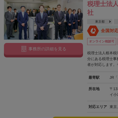
税理士法人
社
東京都
全国対
オンライン相談可
事務所の詳細を見る
税理士法人根本税
分にある税理士事
者が対応します。そ
最寄駅
JR
所在地
〒13
イ小
対応エリア
東京