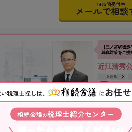
24時間受付中
メールで相談
【三ノ宮駅徒歩
続税対策をご提
近江清秀
兵庫県
全国対
お任せ
強い税理士探しは、
に
土日祝OK
オンラ
駐車場あり
税理士紹介センター
相続会議
の
近江清秀公認会計
迷ったらお電話ください!
神戸国際会館17