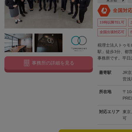
東京都
全国対
19時以降TEL可
全国出張対応可
税理士法人トゥモ
駅」徒歩3分、都
事務所です。平日は
事務所の詳細を見る
最寄駅
JR
営浅
所在地
〒10
PRE
対応エリア
東京
可