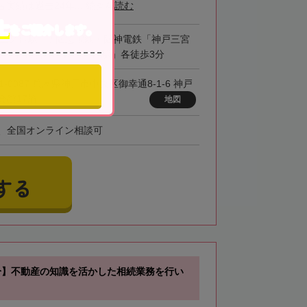
実績は過去24年...
続きを読む
士
をご紹介します。
「三ノ宮駅」 / 阪急電鉄・阪神電鉄「神戸三宮
 / 神戸市営地下鉄「三宮駅」各徒歩3分
1-0087 兵庫県神戸市中央区御幸通8-1-6 神戸
会館17階
地図
、全国オンライン相談可
する
分】不動産の知識を活かした相続業務を行い