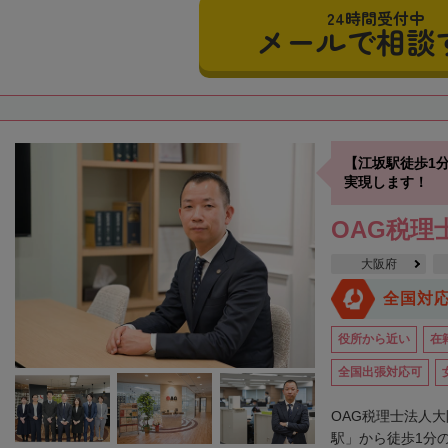
24時間受付中
メールで相談
【江坂駅徒歩1
実現します！
OAG税理
大阪府
全国対
役所から近い
在
全国出張対応可
OAG税理士法人
駅」から徒歩1分