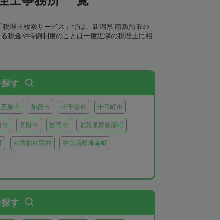
「税理士検索サービス」では、新潟県 南魚沼市の
する税金や特例制度のことは一度近隣の税理士に相
を探す
五泉市
加茂市
小千谷市
十日町市
川市
見附市
妙高市
北蒲原郡聖籠町
町
刈羽郡刈羽村
中魚沼郡津南町
を探す