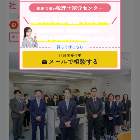
社
税理士紹介センター
相続会議
の
東京都
江戸川区
迷ったらお電話ください!
全国対応
初回相談無料
不動産や株式等、相続資産に合わせて、
お近くの専門税理士
オンライン相談可
全国出張対応可
在籍数10名以上
をご紹介します。
詳しくはこちら
24時間受付中
メールで相談する