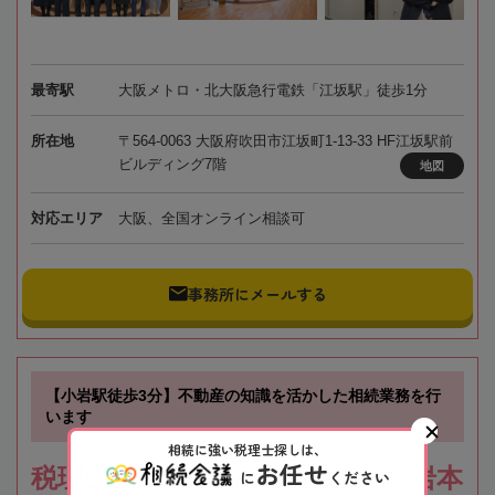
最寄駅
大阪メトロ・北大阪急行電鉄「江坂駅」徒歩1分
所在地
〒564-0063 大阪府吹田市江坂町1-13-33 HF江坂駅前
ビルディング7階
地図
対応エリア
大阪、全国オンライン相談可
事務所にメールする
【小岩駅徒歩3分】不動産の知識を活かした相続業務を行
います
相続に強い税理士探しは、
お任せ
税理士法人根本税理士事務所 小岩本
に
ください