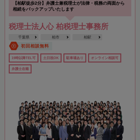
【柏駅徒歩2分】弁護士兼税理士が法律・税務の両面から
相続をバックアップいたします
税理士法人心 柏税理士事務所
千葉県
柏市
柏駅
初回相談無料
19時以降TEL可
土日祝OK
駐車場あり
オンライン相談可
弁護士在籍