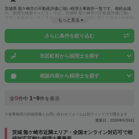
茨城県 龍ケ崎市の不動産評価に強い税理士事務所一覧です。相続会議
の「税理士検索サービス」では、茨城県 龍ケ崎市の不動産評価に強い
税理士事務所を一覧で見ることが出来ます。相続に関する税金や特例制
もっと見る
度のことは一度近隣の税理士に相談してみましょう。
さらに条件を絞り込む
市区町村から
税理士を探す
相談内容から
税理士を探す
9
1~9
全
件中
件を表示
各事務所の詳細情報とお問い合わせフォームは別ウィンドウで開きます
更新日：2026年8月8日
茨城 龍ケ崎市近隣エリア・全国オンライン対応可で相
続対応可能な税理士事務所