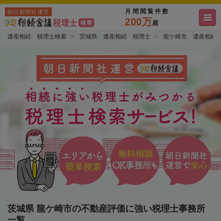
月間閲覧件数
朝日新聞社運営
200万
超
遺産相続 税理士検索
茨城県 遺産相続 税理士
龍ケ崎市 遺産相続
茨城県 龍ケ崎市の不動産評価に強い税理士事務所
一覧