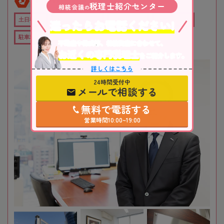
全国対応
初回相談無料
税理士紹介センター
相続会議
の
土日祝OK
オンライン相談可
役所から近い
職歴20年以上
迷ったらお電話ください!
駐車場あり
不動産や株式等、相続資産に合わせて、
お近くの専門税理士
をご紹介します。
詳しくはこちら
24時間受付中
メールで相談する
無料で電話する
営業時間10:00~19:00