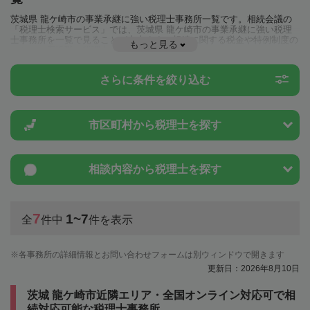
茨城県 龍ケ崎市の事業承継に強い税理士事務所一覧です。相続会議の
「税理士検索サービス」では、茨城県 龍ケ崎市の事業承継に強い税理
士事務所を一覧で見ることが出来ます。相続に関する税金や特例制度の
もっと見る
ことは一度近隣の税理士に相談してみましょう。
さらに条件を絞り込む
市区町村から
税理士を探す
相談内容から
税理士を探す
7
1~7
全
件中
件を表示
各事務所の詳細情報とお問い合わせフォームは別ウィンドウで開きます
更新日：2026年8月10日
茨城 龍ケ崎市近隣エリア・全国オンライン対応可で相
続対応可能な税理士事務所