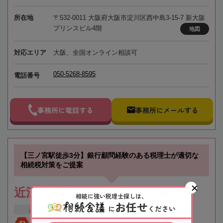
所在地
〒532-0011 大阪府大阪市淀川区西中島3-15-7 新大阪
プリンスビル4階
地図
対応エリア
大阪、全国オンライン相談可
050-5268-8595
電話番号
事務所に電話する
事務所にメールする
【三ノ宮駅徒歩3分】銀行顧問経験のある税理士が適切な
相続税対策をご提案
近江清秀公認会計士税理士事務所
相続に強い税理士探しは、
お任せ
に
ください
兵庫県
神戸市
三ノ宮駅