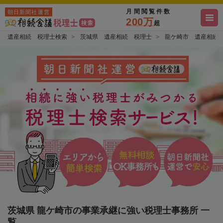
月間閲覧件数
朝日新聞社運営
200万
超
遺産相続 税理士検索
茨城県 遺産相続 税理士
龍ケ崎市 遺産相続
茨城県 龍ケ崎市の事業承継に強い税理士事務所 一
覧