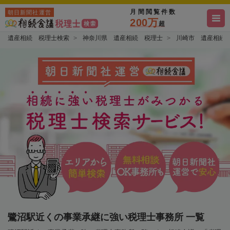
月間閲覧件数
朝日新聞社運営
200万
超
遺産相続 税理士検索
神奈川県 遺産相続 税理士
川崎市 遺産相続
鷺沼駅近くの事業承継に強い税理士事務所 一覧