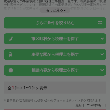
鷺沼駅近くの事業承継に強い税理士事務所一覧です。相続会議の「税理
士検索サービス」では、鷺沼駅近くの事業承継に強い税理士事務所を一
覧で見ることが出来ます。相続に関する税金や特例制度のことは一度近
もっと見る
隣の税理士に相談してみましょう。
さらに条件を絞り込む
市区町村から
税理士を探す
主要な駅から
税理士を探す
相談内容から
税理士を探す
1
1~1
全
件中
件を表示
各事務所の詳細情報とお問い合わせフォームは別ウィンドウで開きます
更新日：2026年8月6日