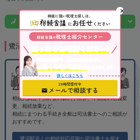
相続に強い税理士探しは、
お任せ
市区町村から
税理士を探す
に
ください
税理士紹介センター
相続会議
の
鷺沼駅で相続に強いその他の専門家
迷ったらお電話ください!
不動産や株式等、相続資産に合わせて、
お近くの専門税理士
をご紹介します。
相続手続きや、不
詳しくはこちら
動産の名義変更は
司法書士へ
24時間受付中
メールで相談する
相続人調査や預貯金の解約手続き、不動産の名義変
更、相続放棄など、
相続にまつわる手続き全般は司法書士へのご相談が
おすすめです。
鷺沼駅近くの相続対応可能な司法書士を探す