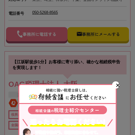
050-5268-8565
電話番号
事務所に電話する
事務所にメールする
【江坂駅徒歩1分】お客様に寄り添い、確かな相続税申告
を実現します！
OAG税理士法人 大阪
相続に強い税理士探しは、
お任せ
大阪府
吹田市
江坂駅
に
ください
全国対応
初回相談無料
税理士紹介センター
相続会議
の
役所から近い
在籍数10名以上
オンライン相談可
迷ったらお電話ください!
全国出張対応可
女性税理士在籍
不動産や株式等、相続資産に合わせて、