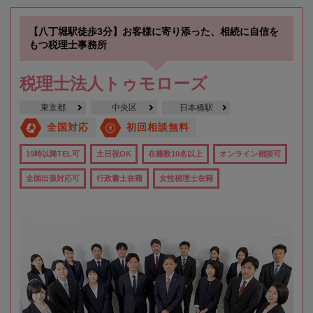
【八丁堀駅徒歩3分】お客様に寄り添った、相続に自信を
もつ税理士事務所
税理士法人トゥモローズ
東京都
中央区
日本橋駅
全国対応
初回相談無料
19時以降TEL可
土日祝OK
在籍数10名以上
オンライン相談可
全国出張対応可
行政書士在籍
女性税理士在籍