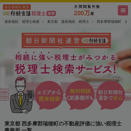
月間閲覧件数
朝日新聞社運営
200万
超
遺産相続 税理士検索
東京都 遺産相続 税理士
西多摩郡瑞穂町 遺
東京都 西多摩郡瑞穂町の不動産評価に強い税理士
事務所 一覧