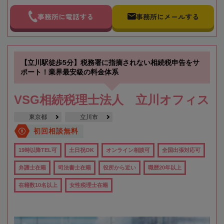
事務所に電話する
事務所にメールする
【立川駅徒歩5分】税務署に指摘されない相続税申告をサ
ポート！業界最安級の料金体系
VSG相続税理士法人 立川オフィス
東京都
立川市
初回相談無料
19時以降TEL可
土日祝OK
オンライン相談可
全国出張対応可
弁護士在籍
司法書士在籍
役所から近い
職歴20年以上
在籍数10名以上
女性税理士在籍