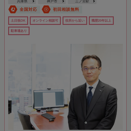
兵庫県
神戸市
三ノ宮駅
全国対応
初回相談無料
土日祝OK
オンライン相談可
役所から近い
職歴20年以上
駐車場あり