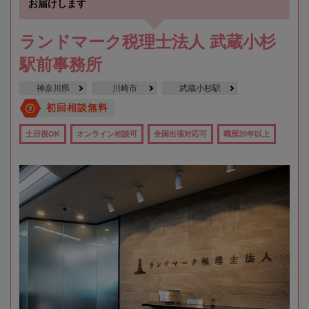
お届けします
ランドマーク税理士法人 武蔵小杉
駅前事務所
神奈川県
川崎市
武蔵小杉駅
初回相談無料
土日祝OK
オンライン相談可
全国出張対応可
職歴20年以上