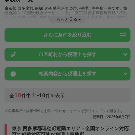
東京都 西多摩郡瑞穂町の不動産評価に強い税理士事務所一覧です。相
続会議の「税理士検索サービス」では、東京都 西多摩郡瑞穂町の不動
産評価に強い税理士事務所を一覧で見ることが出来ます。相続に関する
もっと見る
税金や特例制度のことは一度近隣の税理士に相談してみましょう。
さらに条件を絞り込む
市区町村から
税理士を探す
相談内容から
税理士を探す
10
1~10
全
件中
件を表示
各事務所の詳細情報とお問い合わせフォームは別ウィンドウで開きます
更新日：2026年8月7日
東京 西多摩郡瑞穂町近隣エリア・全国オンライン対応
可で相続対応可能な税理士事務所