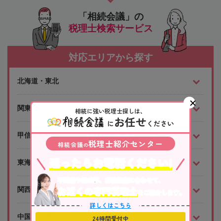
「相続会議」の
税理士検索サービス
対応エリアから探す
北海道・東北
関東
相続に強い税理士探しは、
お任せ
に
ください
甲信越・北陸
税理士紹介センター
相続会議
の
迷ったらお電話ください!
東海
不動産や株式等、相続資産に合わせて、
お近くの専門税理士
関西
をご紹介します。
詳しくはこちら
中国・四国
24時間受付中