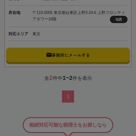
所在地
〒110-0005 東京都台東区上野3-24-6 上野フロンティ
アタワー16階
地図
対応エリア
東京
事務所にメールする
2
1~2
全
件中
件を表示
1
相続対応可能な税理士をお探しなら