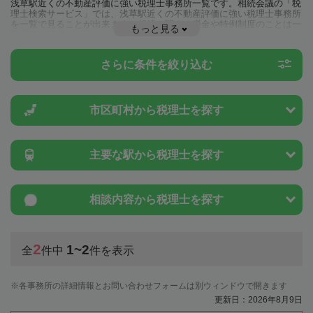
浅草駅近くの不動産評価に強い税理士事務所一覧です。相続会議の「税
理士検索サービス」では、浅草駅近くの不動産評価に強い税理士事務所
を一覧で見ることが出来ます。相続に関する税金や特例制度のことは一
もっと見る
度近隣の税理士に相談してみましょう。
さらに条件を絞り込む
市区町村から
税理士を探す
主要な駅から
税理士を探す
相談内容から
税理士を探す
2
1~2
全
件中
件を表示
各事務所の詳細情報とお問い合わせフォームは別ウィンドウで開きます
更新日：2026年8月9日