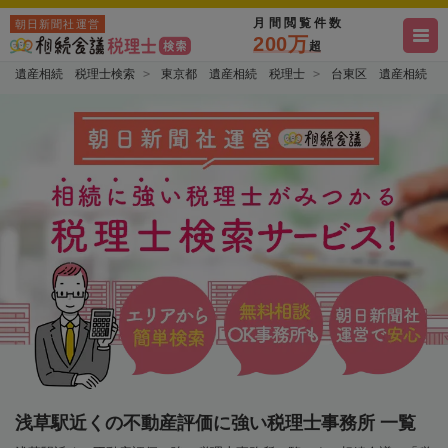
月間閲覧件数
朝日新聞社運営
200万
超
遺産相続 税理士検索
東京都 遺産相続 税理士
台東区 遺産相続 
浅草駅近くの不動産評価に強い税理士事務所 一覧