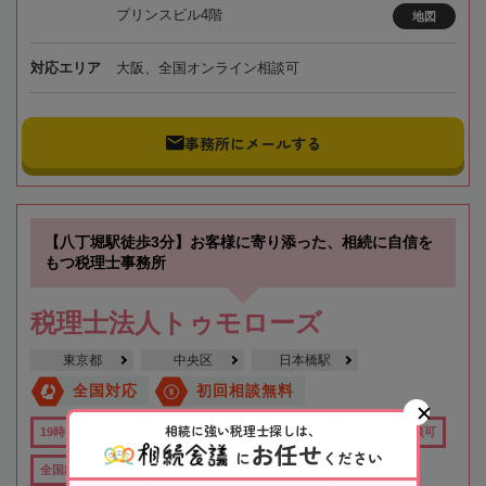
プリンスビル4階
地図
対応エリア
大阪、全国オンライン相談可
事務所にメールする
【八丁堀駅徒歩3分】お客様に寄り添った、相続に自信を
もつ税理士事務所
税理士法人トゥモローズ
東京都
中央区
日本橋駅
全国対応
初回相談無料
相続に強い税理士探しは、
19時以降TEL可
土日祝OK
在籍数10名以上
オンライン相談可
お任せ
に
ください
全国出張対応可
行政書士在籍
女性税理士在籍