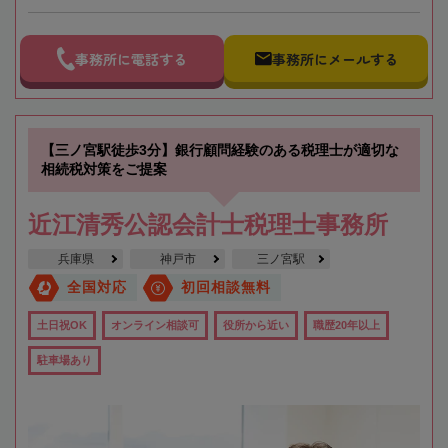
事務所に電話する
事務所にメールする
【三ノ宮駅徒歩3分】銀行顧問経験のある税理士が適切な
相続税対策をご提案
近江清秀公認会計士税理士事務所
兵庫県
神戸市
三ノ宮駅
全国対応
初回相談無料
土日祝OK
オンライン相談可
役所から近い
職歴20年以上
駐車場あり