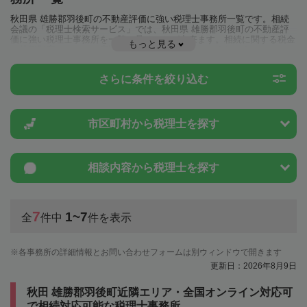
秋田県 雄勝郡羽後町の不動産評価に強い税理士事務所一覧です。相続
会議の「税理士検索サービス」では、秋田県 雄勝郡羽後町の不動産評
価に強い税理士事務所を一覧で見ることが出来ます。相続に関する税金
もっと見る
や特例制度のことは一度近隣の税理士に相談してみましょう。
さらに条件を絞り込む
市区町村から
税理士を探す
相談内容から
税理士を探す
7
1~7
全
件中
件を表示
各事務所の詳細情報とお問い合わせフォームは別ウィンドウで開きます
更新日：2026年8月9日
秋田 雄勝郡羽後町近隣エリア・全国オンライン対応可
で相続対応可能な税理士事務所