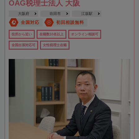
OAG税理士法人 大阪
大阪府
吹田市
江坂駅
全国対応
初回相談無料
役所から近い
在籍数10名以上
オンライン相談可
全国出張対応可
女性税理士在籍