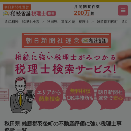
月間閲覧件数
朝日新聞社運営
200万
超
遺産相続 税理士検索
秋田県 遺産相続 税理士
雄勝郡羽後町 遺産
秋田県 雄勝郡羽後町の不動産評価に強い税理士事
務所 一覧