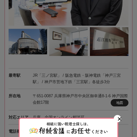
最寄駅
JR「三ノ宮駅」 / 阪急電鉄・阪神電鉄「神戸三宮
駅」 / 神戸市営地下鉄「三宮駅」各徒歩3分
所在地
〒651-0087 兵庫県神戸市中央区御幸通8-1-6 神戸国際
会館17階
地図
対応エリア
兵庫、全国オンライン相談可
相続に強い税理士探しは、
お任せ
050-5268-8582
に
ください
電話番号