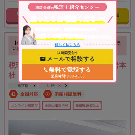
税理士紹介センター
相続会議
の
事務所に電話する
事務所にメールする
迷ったらお電話ください!
不動産や株式等、相続資産に合わせて、
お近くの専門税理士
をご紹介します。
【小岩駅徒歩3分】不動産の知識を活かした相続業務を行
詳しくはこちら
います
24時間受付中
メールで相談する
税理士法人根本税理士事務所 小岩本
無料で電話する
社
営業時間10:00~19:00
東京都
江戸川区
全国対応
初回相談無料
オンライン相談可
全国出張対応可
在籍数10名以上