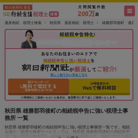
月間閲覧件数
朝日新聞社運営
200万
超
遺産相続 税理士検索
秋田県 遺産相続 税理士
雄勝郡羽後町 遺産
相続税申告特化!
税理士紹介センター
相続会議の
あなたのお住まいのエリアで
相続税申告に強い税理士
を
厳選
ご紹介!
が
して
詳しく知りたい方はこちら
紹介センターに
24時間受付中
無料で電話する
Webで無料相談
営業時間10:00~19:00
※時間外にご連絡いただいた場合は、翌営業日に折り返しご連絡いたします。
秋田県 雄勝郡羽後町の相続税申告に強い税理士事
務所 一覧
秋田県 雄勝郡羽後町の相続税申告に強い税理士事務所一覧です。相続
会議の「税理士検索サービス」では、秋田県 雄勝郡羽後町の相続税申
告に強い税理士事務所を一覧で見ることが出来ます。相続に関する税金