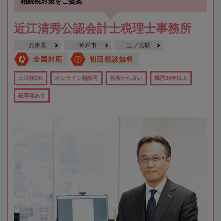
相続税対策をご提案
近江清秀公認会計士税理士事務所
兵庫県
神戸市
三ノ宮駅
全国対応
初回相談無料
土日祝OK
オンライン相談可
役所から近い
職歴20年以上
駐車場あり