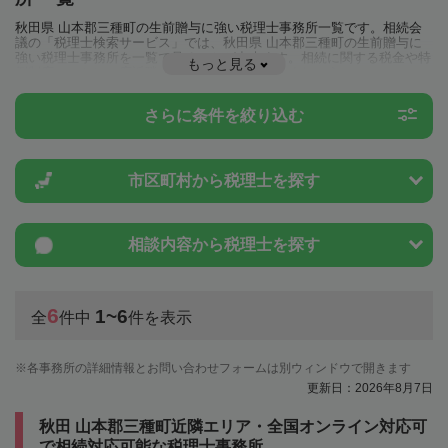
秋田県 山本郡三種町の生前贈与に強い税理士事務所一覧です。相続会
議の「税理士検索サービス」では、秋田県 山本郡三種町の生前贈与に
強い税理士事務所を一覧で見ることが出来ます。相続に関する税金や特
もっと見る
例制度のことは一度近隣の税理士に相談してみましょう。
さらに条件を絞り込む
市区町村から
税理士を探す
相談内容から
税理士を探す
6
1~6
全
件中
件を表示
各事務所の詳細情報とお問い合わせフォームは別ウィンドウで開きます
更新日：2026年8月7日
秋田 山本郡三種町近隣エリア・全国オンライン対応可
で相続対応可能な税理士事務所