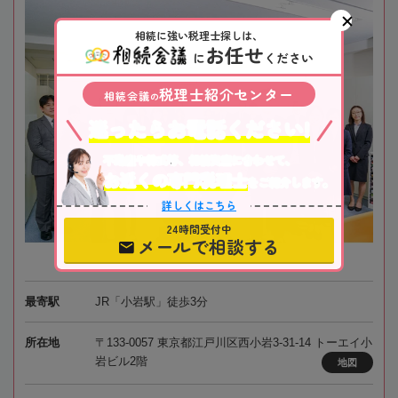
相続に強い税理士探しは、
お任せ
に
ください
税理士紹介センター
相続会議
の
迷ったらお電話ください!
不動産や株式等、相続資産に合わせて、
お近くの専門税理士
をご紹介します。
詳しくはこちら
24時間受付中
メールで相談する
最寄駅
JR「小岩駅」徒歩3分
所在地
〒133-0057 東京都江戸川区西小岩3-31-14 トーエイ小
岩ビル2階
地図