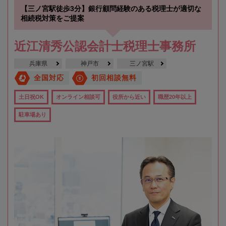
【三ノ宮駅徒歩3分】銀行顧問経験のある税理士が適切な
相続税対策をご提案
近江清秀公認会計士税理士事務所
兵庫県
神戸市
三ノ宮駅
全国対応
初回相談無料
土日祝OK
オンライン相談可
役所から近い
職歴20年以上
駐車場あり