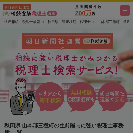
月間閲覧件数
朝日新聞社運営
200万
超
遺産相続 税理士検索
秋田県 遺産相続 税理士
山本郡三種町 遺産
秋田県 山本郡三種町の生前贈与に強い税理士事務
所 一覧