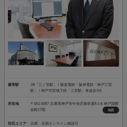
最寄駅
JR「三ノ宮駅」 / 阪急電鉄・阪神電鉄「神戸三宮
駅」 / 神戸市営地下鉄「三宮駅」各徒歩3分
所在地
〒651-0087 兵庫県神戸市中央区御幸通8-1-6 神戸国際
会館17階
地図
対応エリア
兵庫、全国オンライン相談可