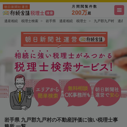
月間閲覧件数
朝日新聞社運営
200万
超
遺産相続 税理士検索
岩手県 遺産相続 税理士
九戸郡九戸村 遺産
岩手県 九戸郡九戸村の不動産評価に強い税理士事
務所 一覧