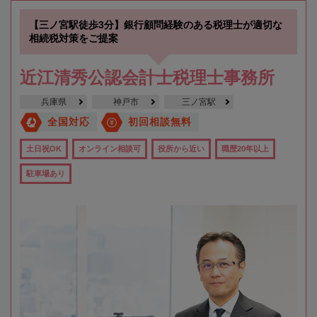
【三ノ宮駅徒歩3分】銀行顧問経験のある税理士が適切な
相続税対策をご提案
近江清秀公認会計士税理士事務所
兵庫県
神戸市
三ノ宮駅
全国対応
初回相談無料
土日祝OK
オンライン相談可
役所から近い
職歴20年以上
駐車場あり