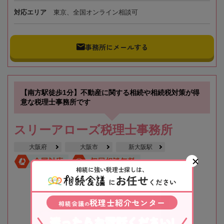
対応エリア
東京、全国オンライン相談可
事務所にメールする
【南方駅徒歩1分】不動産に関する相続や相続税対策が得
意な税理士事務所です
スリーアローズ税理士事務所
大阪府
大阪市
新大阪駅
全国対応
初回相談無料
相続に強い税理士探しは、
お任せ
に
ください
税理士紹介センター
相続会議
の
迷ったらお電話ください!