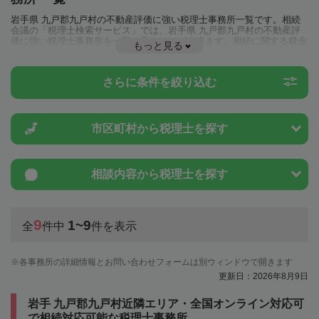
岩手県 九戸郡九戸村の不動産評価に強い税理士事務所一覧です。相続
会議の「税理士検索サービス」では、岩手県 九戸郡九戸村の不動産評
価に強い税理士事務所を一覧で見ることが出来ます。相続に関する税金
もっと見る
や特例制度のことは一度近隣の税理士に相談してみましょう。
さらに条件を絞り込む
市区町村から
税理士を探す
相談内容から
税理士を探す
9
1~9
全
件中
件を表示
各事務所の詳細情報とお問い合わせフォームは別ウィンドウで開きます
更新日：2026年8月9日
岩手 九戸郡九戸村近隣エリア・全国オンライン対応可
で相続対応可能な税理士事務所