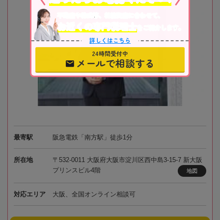
不動産や株式等、相続資産に合わせて、
お近くの専門税理士
をご紹介します。
詳しくはこちら
24時間受付中
メールで相談する
最寄駅
阪急電鉄「南方駅」徒歩1分
所在地
〒532-0011 大阪府大阪市淀川区西中島3-15-7 新大阪
プリンスビル4階
地図
対応エリア
大阪、全国オンライン相談可